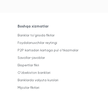
Boshqa xizmatlar
Banklar to'grisida fikrlar
Foydalanuvchilar reytingi
P2P kartadan kartaga pul o'tkazmalar
Savollar-javoblar
Ekspertlar fikri
O'zbekiston banklari
Banklarda valyuta kurslari
Mijozlar fikrlari