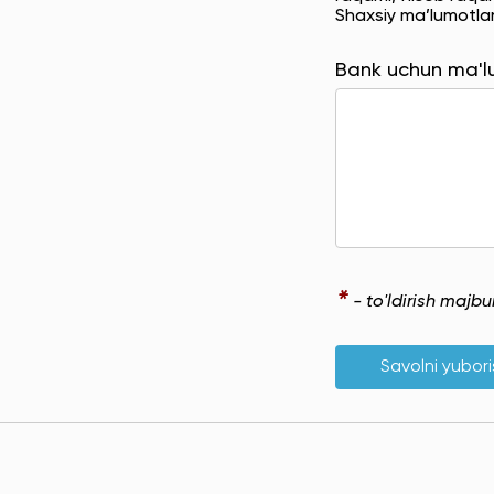
Shaxsiy ma’lumotla
Bank uchun ma'
*
- to'ldirish majb
Savolni yubor