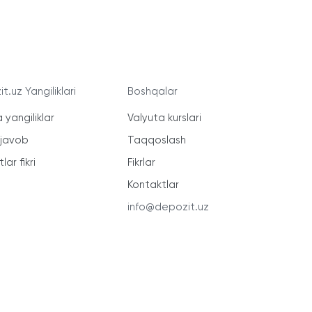
t.uz Yangiliklari
Boshqalar
 yangiliklar
Valyuta kurslari
-javob
Taqqoslash
lar fikri
Fikrlar
Kontaktlar
info@depozit.uz