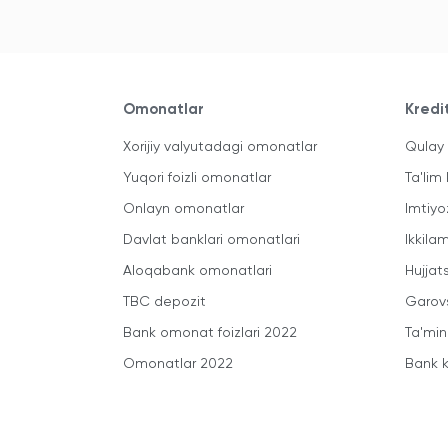
Omonatlar
Kredi
Xorijiy valyutadagi omonatlar
Qulay 
Yuqori foizli omonatlar
Ta'lim 
Onlayn omonatlar
Imtiyo
Davlat banklari omonatlari
Ikkila
Aloqabank omonatlari
Hujjats
TBC depozit
Garovs
Bank omonat foizlari 2022
Ta'min
Omonatlar 2022
Bank k