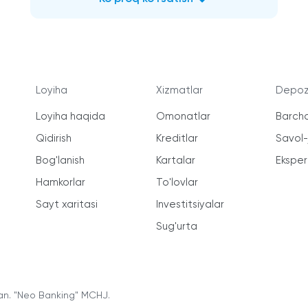
Loyiha
Xizmatlar
Depozi
Loyiha haqida
Omonatlar
Barcha
Qidirish
Kreditlar
Savol
Bog'lanish
Kartalar
Ekspert
Hamkorlar
To'lovlar
Sayt xaritasi
Investitsiyalar
Sug'urta
an. "Neo Banking" MCHJ.