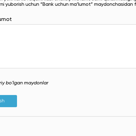
rni yuborish uchun “Bank uchun ma’lumot” maydonchasidan f
lumot
uriy bo'lgan maydonlar
ish