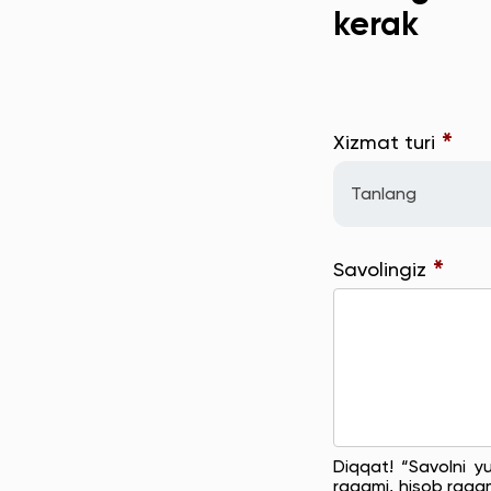
kerak
*
Xizmat turi
Tanlang
*
Savolingiz
Diqqat! “Savolni y
raqami, hisob raqam