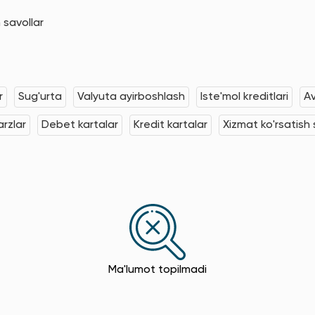
 savollar
r
Sug'urta
Valyuta ayirboshlash
Iste'mol kreditlari
Av
rzlar
Debet kartalar
Kredit kartalar
Xizmat ko'rsatish s
Ma'lumot topilmadi