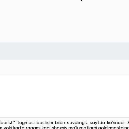
uborish” tugmasi bosilishi bilan savolingiz saytda ko’rinadi
 yoki karta raqami kabi shaxsiy ma’lumotlarni qoldirmasligingi