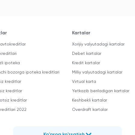
tlar
Kartalar
avtokreditlar
Xorijiy valyutadagi kartalar
kreditlari
Debet kartalar
zli ipoteka
Kredit kartalar
mchi bozorga ipoteka kreditlari
Milliy valyutadagi kartalar
iz kreditlar
Virtual karta
iz kreditlar
Yetkazib beriladigan kartalar
otsiz kreditlar
Keshbekli kartalar
reditlari 2022
Overdraft kartalar
Ko'proq ko'rsatish