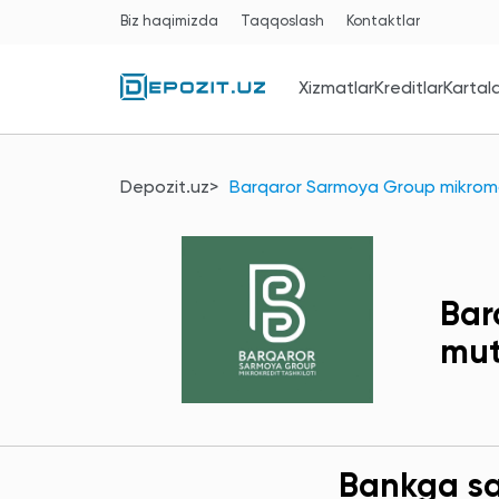
Biz haqimizda
Taqqoslash
Kontaktlar
Xizmatlar
Kreditlar
Kartal
Depozit.uz
Barqaror Sarmoya Group mikromol
Bar
mut
Bankga sav