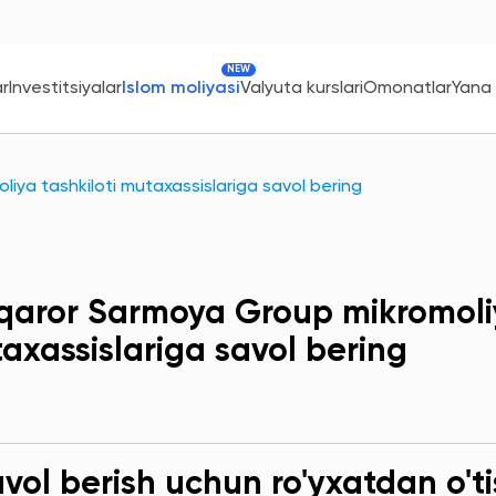
NEW
ar
Investitsiyalar
Islom moliyasi
Valyuta kurslari
Omonatlar
Yana
iya tashkiloti mutaxassislariga savol bering
qaror Sarmoya Group mikromoliy
axassislariga savol bering
ol berish uchun ro'yxatdan o'ti