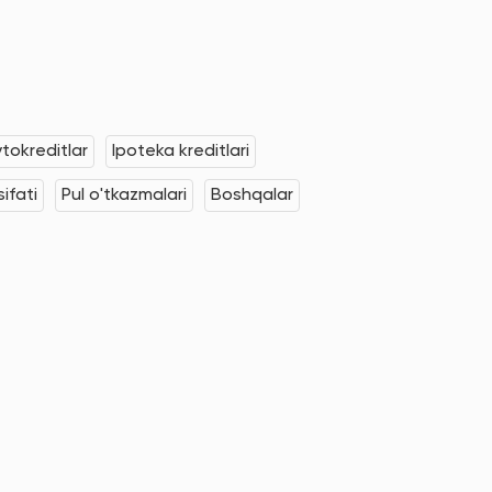
tokreditlar
Ipoteka kreditlari
ifati
Pul o'tkazmalari
Boshqalar