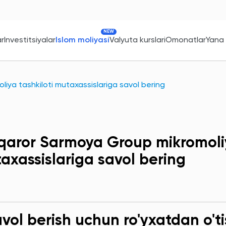
NEW
ar
Investitsiyalar
Islom moliyasi
Valyuta kurslari
Omonatlar
Yana
iya tashkiloti mutaxassislariga savol bering
qaror Sarmoya Group mikromoliy
axassislariga savol bering
ol berish uchun ro'yxatdan o'ti