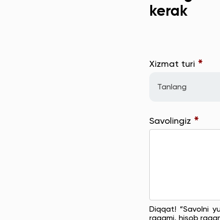
kerak
*
Xizmat turi
Tanlang
*
Savolingiz
Diqqat! “Savolni y
raqami, hisob raqam