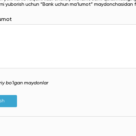
rni yuborish uchun “Bank uchun ma’lumot” maydonchasidan f
lumot
uriy bo'lgan maydonlar
ish