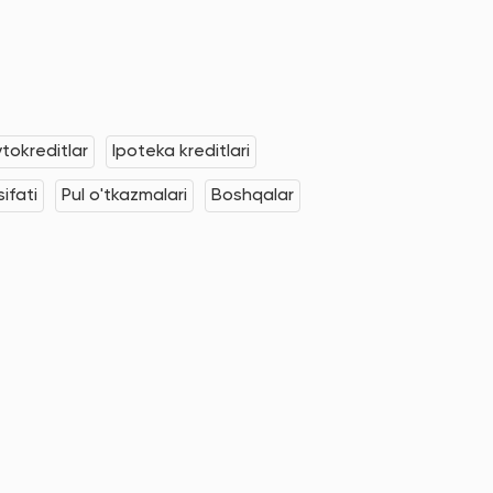
tokreditlar
Ipoteka kreditlari
ifati
Pul o'tkazmalari
Boshqalar