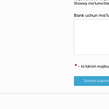
Shaxsiy ma’lumotla
Bank uchun ma'
*
- to'ldirish majb
Savolni yubor