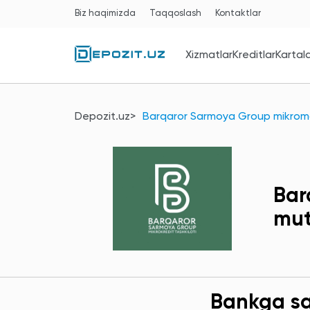
Biz haqimizda
Taqqoslash
Kontaktlar
Xizmatlar
Kreditlar
Kartal
Depozit.uz
Barqaror Sarmoya Group mikromol
Bar
mut
Bankga sav