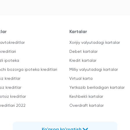
tlar
Kartalar
avtokreditlar
Xorijiy valyutadagi kartalar
kreditlari
Debet kartalar
zli ipoteka
Kredit kartalar
mchi bozorga ipoteka kreditlari
Milliy valyutadagi kartalar
iz kreditlar
Virtual karta
iz kreditlar
Yetkazib beriladigan kartalar
otsiz kreditlar
Keshbekli kartalar
reditlari 2022
Overdraft kartalar
Ko'proq ko'rsatish