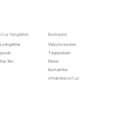
t.uz Yangiliklari
Boshqalar
 yangiliklar
Valyuta kurslari
-javob
Taqqoslash
lar fikri
Fikrlar
Kontaktlar
info@depozit.uz