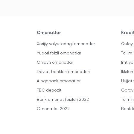
Omonatlar
Kredi
Xorijiy valyutadagi omonatlar
Qulay 
Yuqori foizli omonatlar
Ta'lim 
Onlayn omonatlar
Imtiyo
Davlat banklari omonatlari
Ikkila
Aloqabank omonatlari
Hujjats
TBC depozit
Garovs
Bank omonat foizlari 2022
Ta'min
Omonatlar 2022
Bank k