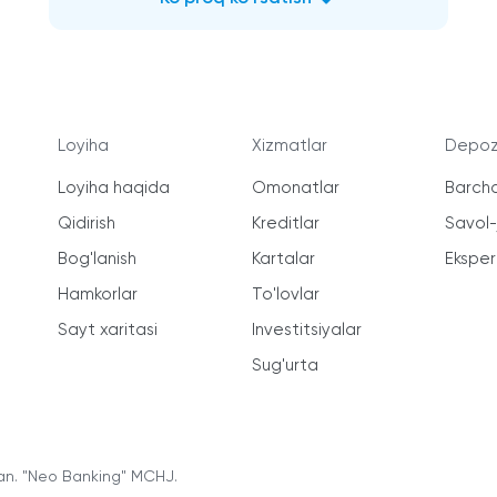
Loyiha
Xizmatlar
Depozi
Loyiha haqida
Omonatlar
Barcha
Qidirish
Kreditlar
Savol
Bog'lanish
Kartalar
Ekspert
Hamkorlar
To'lovlar
Sayt xaritasi
Investitsiyalar
Sug'urta
an. "Neo Banking" MCHJ.