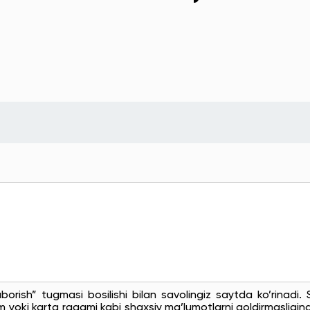
uborish” tugmasi bosilishi bilan savolingiz saytda ko’rinadi
 yoki karta raqami kabi shaxsiy ma’lumotlarni qoldirmasligingi