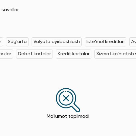
 savollar
r
Sug'urta
Valyuta ayirboshlash
Iste'mol kreditlari
Av
rzlar
Debet kartalar
Kredit kartalar
Xizmat ko'rsatish s
Ma'lumot topilmadi