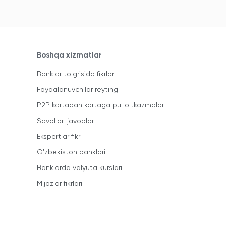
Boshqa xizmatlar
Banklar to'grisida fikrlar
Foydalanuvchilar reytingi
P2P kartadan kartaga pul o'tkazmalar
Savollar-javoblar
Ekspertlar fikri
O'zbekiston banklari
Banklarda valyuta kurslari
Mijozlar fikrlari