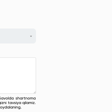
. Savolda shartnoma
zni tavsiya qilamiz.
oydalaning.