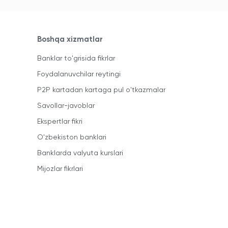
Boshqa xizmatlar
Banklar to'grisida fikrlar
Foydalanuvchilar reytingi
P2P kartadan kartaga pul o'tkazmalar
Savollar-javoblar
Ekspertlar fikri
O'zbekiston banklari
Banklarda valyuta kurslari
Mijozlar fikrlari