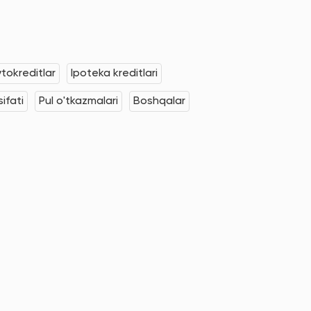
tokreditlar
Ipoteka kreditlari
ifati
Pul o'tkazmalari
Boshqalar