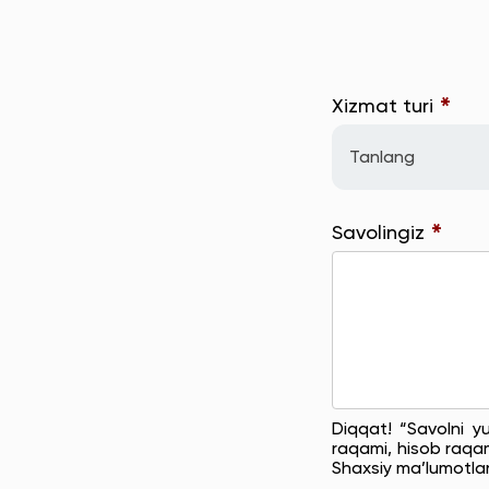
*
Xizmat turi
Tanlang
*
Savolingiz
Diqqat! “Savolni y
raqami, hisob raqam
Shaxsiy ma’lumotla