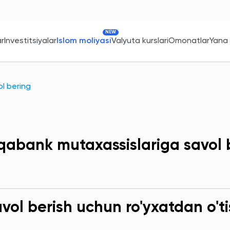
NEW
ar
Investitsiyalar
Islom moliyasi
Valyuta kurslari
Omonatlar
Yana
l bering
qabank mutaxassislariga savol 
ol berish uchun ro'yxatdan o'ti