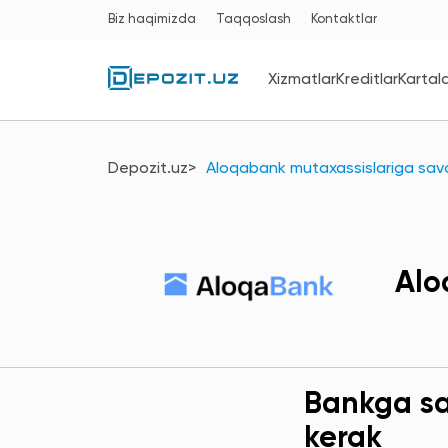
Biz haqimizda
Taqqoslash
Kontaktlar
Xizmatlar
Kreditlar
Kartal
Depozit.uz
Aloqabank mutaxassislariga savo
Alo
Bankga sav
kerak