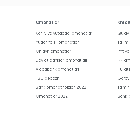
Omonatlar
Kredi
Xorijiy valyutadagi omonatlar
Qulay 
Yuqori foizli omonatlar
Ta'lim 
Onlayn omonatlar
Imtiyo
Davlat banklari omonatlari
Ikkila
Aloqabank omonatlari
Hujjats
TBC depozit
Garovs
Bank omonat foizlari 2022
Ta'min
Omonatlar 2022
Bank k