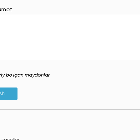
lumot
uriy bo'lgan maydonlar
ish