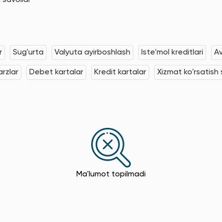
 savollar
r
Sug'urta
Valyuta ayirboshlash
Iste'mol kreditlari
Av
rzlar
Debet kartalar
Kredit kartalar
Xizmat ko'rsatish s
Ma'lumot topilmadi