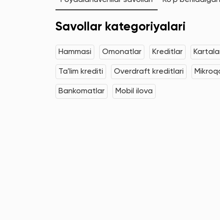
Foydalanuvchilar savollari
Ko'p beriladigan
Savollar kategoriyalari
Hammasi
Omonatlar
Kreditlar
Kartala
Ta'lim krediti
Overdraft kreditlari
Mikroqa
Bankomatlar
Mobil ilova