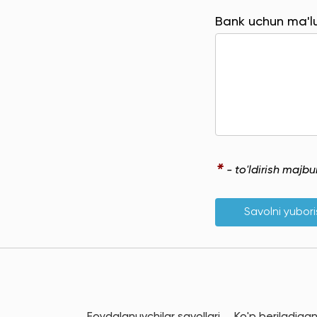
Bank uchun ma'
*
- to'ldirish majb
Savolni yubor