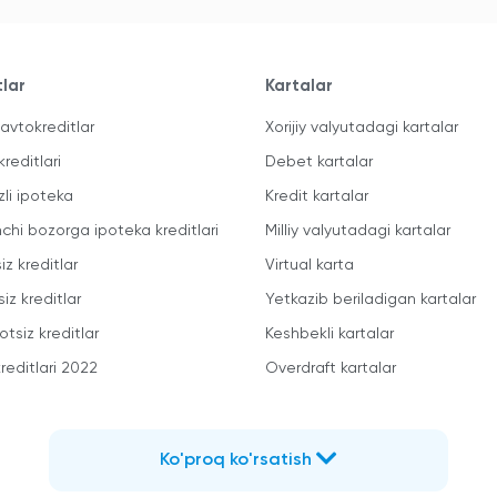
tlar
Kartalar
avtokreditlar
Xorijiy valyutadagi kartalar
kreditlari
Debet kartalar
zli ipoteka
Kredit kartalar
mchi bozorga ipoteka kreditlari
Milliy valyutadagi kartalar
iz kreditlar
Virtual karta
iz kreditlar
Yetkazib beriladigan kartalar
otsiz kreditlar
Keshbekli kartalar
reditlari 2022
Overdraft kartalar
Ko'proq ko'rsatish