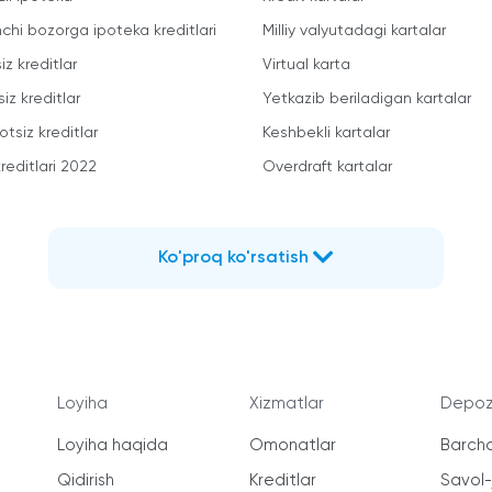
mchi bozorga ipoteka kreditlari
Milliy valyutadagi kartalar
iz kreditlar
Virtual karta
iz kreditlar
Yetkazib beriladigan kartalar
otsiz kreditlar
Keshbekli kartalar
reditlari 2022
Overdraft kartalar
Ko'proq ko'rsatish
Loyiha
Xizmatlar
Depozi
Loyiha haqida
Omonatlar
Barcha
Qidirish
Kreditlar
Savol