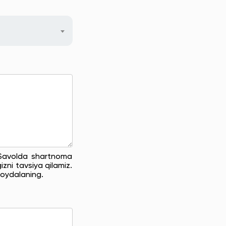
. Savolda shartnoma
zni tavsiya qilamiz.
oydalaning.