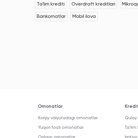
Ta'lim krediti
Overdraft kreditlari
Mikroqa
Bankomatlar
Mobil ilova
Omonatlar
Kredi
Xorijiy valyutadagi omonatlar
Qulay 
Yuqori foizli omonatlar
Ta'lim 
Onlayn omonatlar
Imtiyo