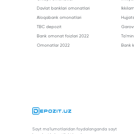
Davlat banklari omonatlari
Ikkila
Aloqabank omonatlari
Hujjats
TBC depozit
Garovs
Bank omonat foizlari 2022
Ta'min
Omonatlar 2022
Bank k
Sayt ma'lumotlaridan foydalanganda sayt