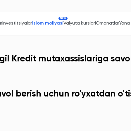
NEW
ar
Investitsiyalar
Islom moliyasi
Valyuta kurslari
Omonatlar
Yana
gil Kredit mutaxassislariga savo
ol berish uchun ro'yxatdan o'ti