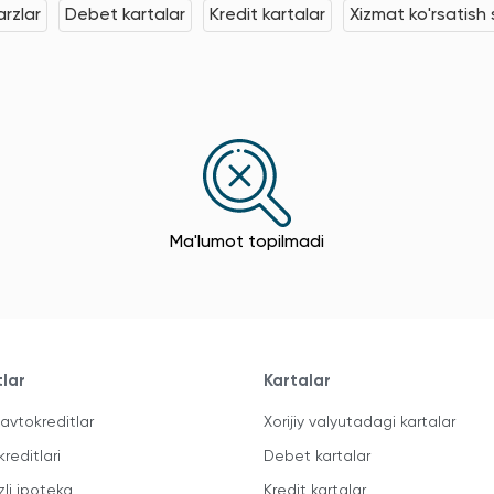
rzlar
Debet kartalar
Kredit kartalar
Xizmat ko'rsatish s
Ma'lumot topilmadi
tlar
Kartalar
avtokreditlar
Xorijiy valyutadagi kartalar
kreditlari
Debet kartalar
zli ipoteka
Kredit kartalar