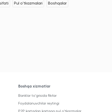
ifati
Pul o'tkazmalari
Boshqalar
Boshqa xizmatlar
Banklar to'grisida fikrlar
Foydalanuvchilar reytingi
P2P kartadan kartaga pul o'tkazmalar