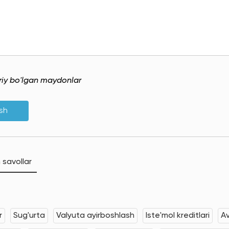
uriy bo'lgan maydonlar
ish
 savollar
r
Sug'urta
Valyuta ayirboshlash
Iste'mol kreditlari
Av