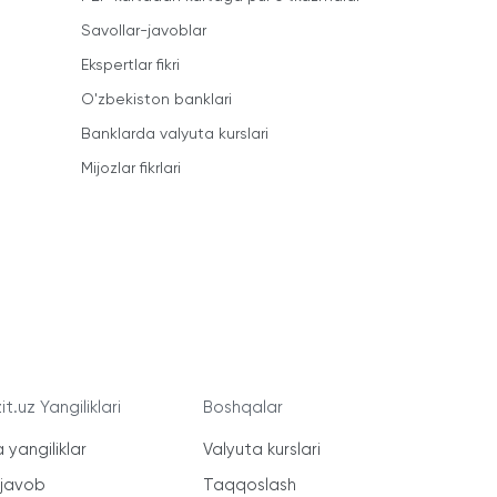
Savollar-javoblar
Ekspertlar fikri
O'zbekiston banklari
Banklarda valyuta kurslari
Mijozlar fikrlari
t.uz Yangiliklari
Boshqalar
 yangiliklar
Valyuta kurslari
-javob
Taqqoslash