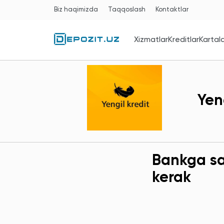
Biz haqimizda
Taqqoslash
Kontaktlar
Xizmatlar
Kreditlar
Kartal
Yen
Bankga sav
kerak