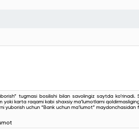
uborish” tugmasi bosilishi bilan savolingiz saytda ko’rinadi
 yoki karta raqami kabi shaxsiy ma’lumotlarni qoldirmasligingi
rni yuborish uchun “Bank uchun ma’lumot” maydonchasidan f
lumot