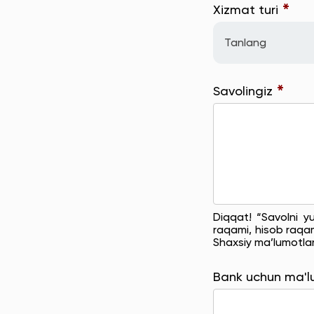
*
Xizmat turi
Tanlang
*
Savolingiz
Diqqat! “Savolni y
raqami, hisob raqam
Shaxsiy ma’lumotla
Bank uchun ma'