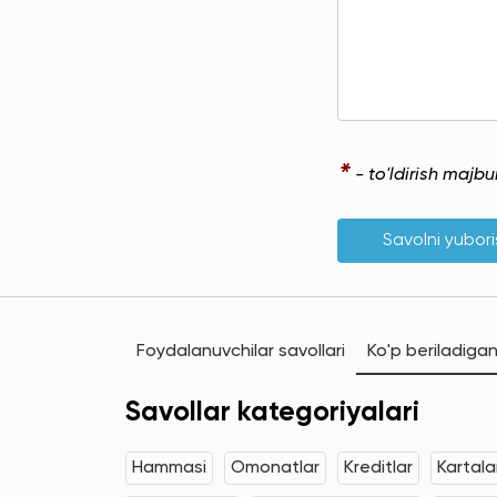
*
- to'ldirish majb
Savolni yubor
Foydalanuvchilar savollari
Ko'p beriladigan
Savollar kategoriyalari
Hammasi
Omonatlar
Kreditlar
Kartala