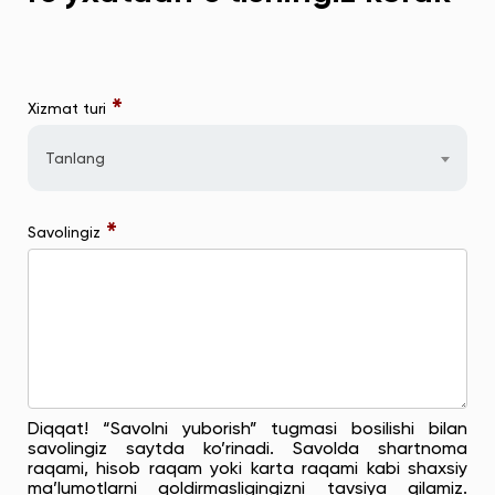
*
Xizmat turi
Tanlang
*
Savolingiz
Diqqat! “Savolni yuborish” tugmasi bosilishi bilan
savolingiz saytda ko’rinadi. Savolda shartnoma
raqami, hisob raqam yoki karta raqami kabi shaxsiy
ma’lumotlarni qoldirmasligingizni tavsiya qilamiz.