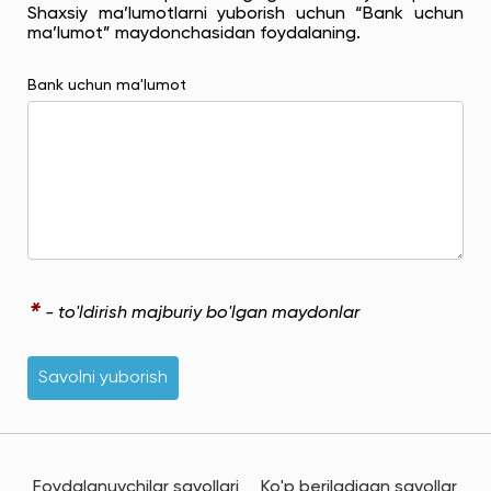
Shaxsiy ma’lumotlarni yuborish uchun “Bank uchun
ma’lumot” maydonchasidan foydalaning.
Bank uchun ma'lumot
*
- to'ldirish majburiy bo'lgan maydonlar
Savolni yuborish
Foydalanuvchilar savollari
Ko'p beriladigan savollar