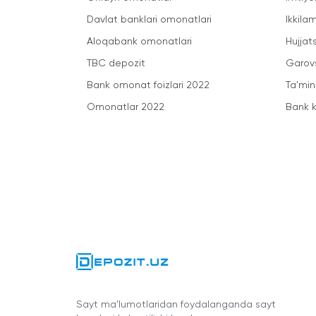
Davlat banklari omonatlari
Ikkila
Aloqabank omonatlari
Hujjats
TBC depozit
Garovs
Bank omonat foizlari 2022
Ta'min
Omonatlar 2022
Bank k
Sayt ma'lumotlaridan foydalanganda sayt