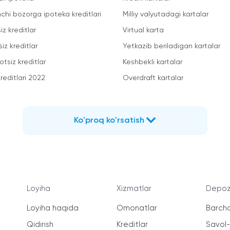
mchi bozorga ipoteka kreditlari
Milliy valyutadagi kartalar
iz kreditlar
Virtual karta
iz kreditlar
Yetkazib beriladigan kartalar
otsiz kreditlar
Keshbekli kartalar
reditlari 2022
Overdraft kartalar
Ko'proq ko'rsatish
Loyiha
Xizmatlar
Depozi
Loyiha haqida
Omonatlar
Barcha
Qidirish
Kreditlar
Savol