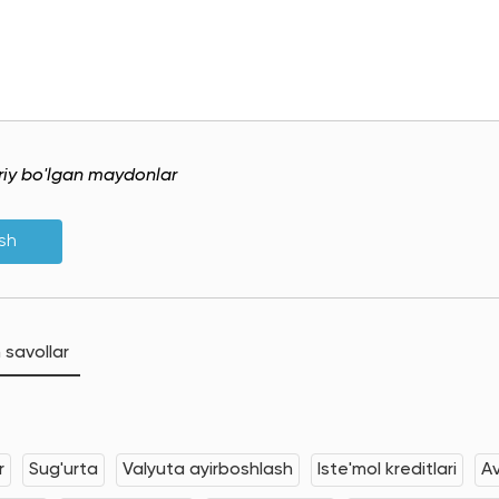
uriy bo'lgan maydonlar
ish
 savollar
r
Sug'urta
Valyuta ayirboshlash
Iste'mol kreditlari
Av