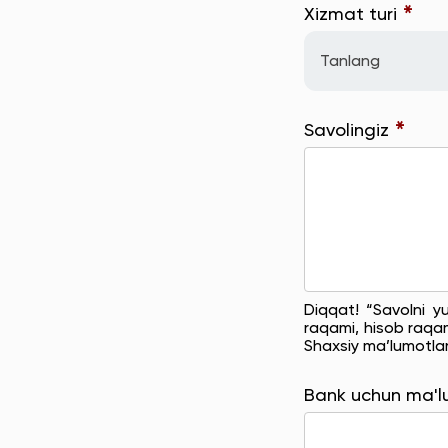
*
Xizmat turi
Tanlang
*
Savolingiz
Diqqat! “Savolni y
raqami, hisob raqam
Shaxsiy ma’lumotla
Bank uchun ma'