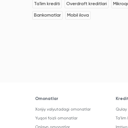
Ta'lim krediti
Overdraft kreditlari
Mikroqa
Bankomatlar
Mobil ilova
Omonatlar
Kredi
Xorijiy valyutadagi omonatlar
Qulay 
Yuqori foizli omonatlar
Ta'lim 
Onlayn omonatlar
Imtiyo