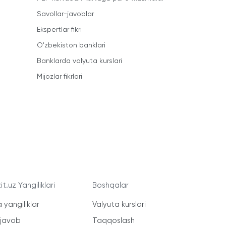
Savollar-javoblar
Ekspertlar fikri
O'zbekiston banklari
Banklarda valyuta kurslari
Mijozlar fikrlari
t.uz Yangiliklari
Boshqalar
 yangiliklar
Valyuta kurslari
-javob
Taqqoslash