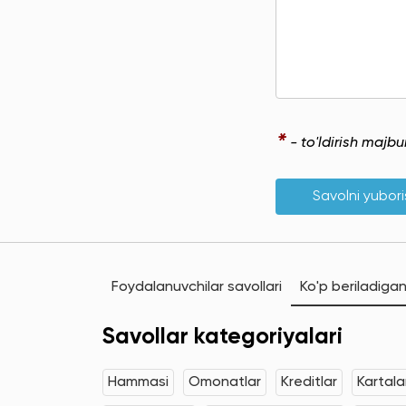
*
- to'ldirish majb
Savolni yubor
Foydalanuvchilar savollari
Ko'p beriladigan
Savollar kategoriyalari
Hammasi
Omonatlar
Kreditlar
Kartala