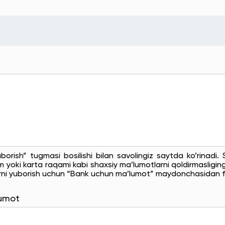
uborish” tugmasi bosilishi bilan savolingiz saytda ko’rinadi
 yoki karta raqami kabi shaxsiy ma’lumotlarni qoldirmasligingi
rni yuborish uchun “Bank uchun ma’lumot” maydonchasidan f
lumot