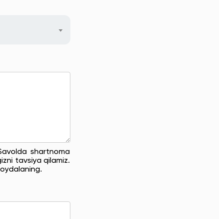
. Savolda shartnoma
zni tavsiya qilamiz.
oydalaning.