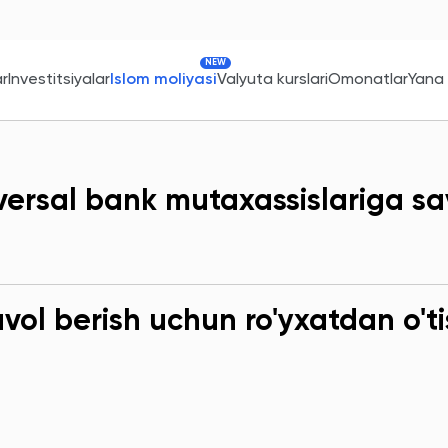
NEW
ar
Investitsiyalar
Islom moliyasi
Valyuta kurslari
Omonatlar
Yana
versal bank mutaxassislariga sa
ol berish uchun ro'yxatdan o'ti