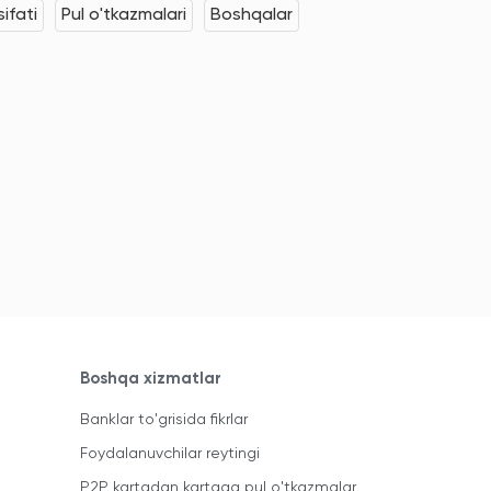
ifati
Pul o'tkazmalari
Boshqalar
Boshqa xizmatlar
Banklar to'grisida fikrlar
Foydalanuvchilar reytingi
P2P kartadan kartaga pul o'tkazmalar