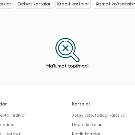
rzlar
Debet kartalar
Kredit kartalar
Xizmat ko'rsatish s
Ma'lumot topilmadi
tlar
Kartalar
avtokreditlar
Xorijiy valyutadagi kartalar
kreditlari
Debet kartalar
zli ipoteka
Kredit kartalar