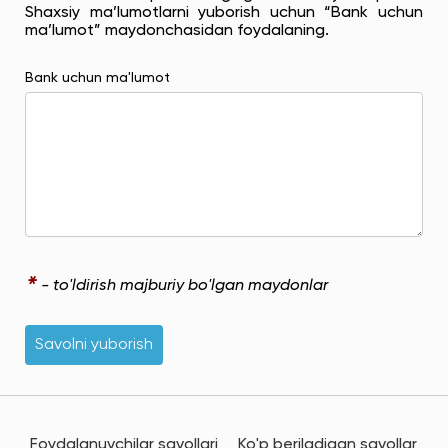
Shaxsiy ma’lumotlarni yuborish uchun “Bank uchun
ma’lumot” maydonchasidan foydalaning.
Bank uchun ma'lumot
*
- to'ldirish majburiy bo'lgan maydonlar
Savolni yuborish
Foydalanuvchilar savollari
Ko'p beriladigan savollar