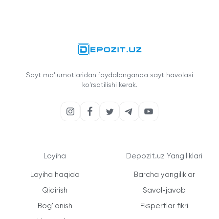
Sayt ma'lumotlaridan foydalanganda sayt havolasi
ko'rsatilishi kerak.
Loyiha
Depozit.uz Yangiliklari
Loyiha haqida
Barcha yangiliklar
Qidirish
Savol-javob
Bog'lanish
Ekspertlar fikri