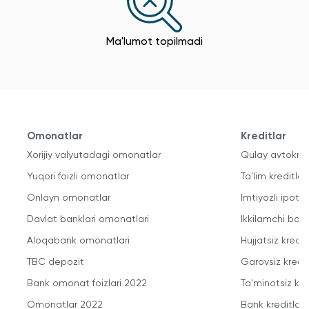
Ma'lumot topilmadi
Omonatlar
Kreditlar
Xorijiy valyutadagi omonatlar
Qulay avtokred
Yuqori foizli omonatlar
Ta'lim kreditlari
Onlayn omonatlar
Imtiyozli ipote
Davlat banklari omonatlari
Ikkilamchi bozo
Aloqabank omonatlari
Hujjatsiz kredit
TBC depozit
Garovsiz kredit
Bank omonat foizlari 2022
Ta'minotsiz kre
Omonatlar 2022
Bank kreditlari