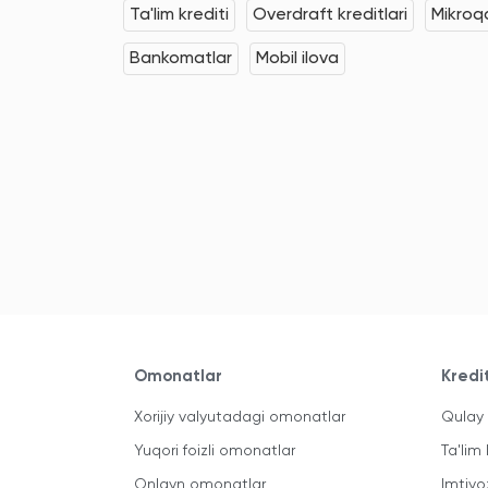
Ta'lim krediti
Overdraft kreditlari
Mikroqa
Bankomatlar
Mobil ilova
Omonatlar
Kredi
Xorijiy valyutadagi omonatlar
Qulay 
Yuqori foizli omonatlar
Ta'lim 
Onlayn omonatlar
Imtiyo