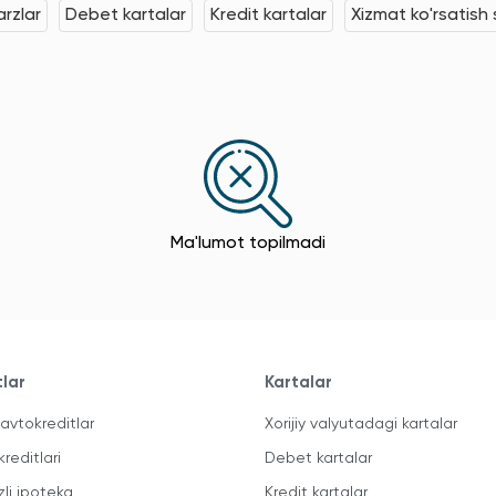
rzlar
Debet kartalar
Kredit kartalar
Xizmat ko'rsatish s
Ma'lumot topilmadi
tlar
Kartalar
avtokreditlar
Xorijiy valyutadagi kartalar
kreditlari
Debet kartalar
zli ipoteka
Kredit kartalar