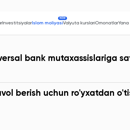
NEW
ar
Investitsiyalar
Islom moliyasi
Valyuta kurslari
Omonatlar
Yana
versal bank mutaxassislariga sa
ol berish uchun ro'yxatdan o'ti