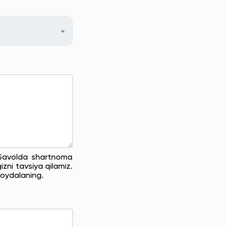
. Savolda shartnoma
zni tavsiya qilamiz.
oydalaning.