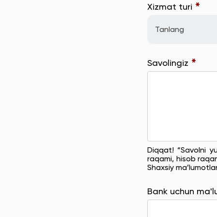
*
Xizmat turi
Tanlang
*
Savolingiz
Diqqat! “Savolni y
raqami, hisob raqam
Shaxsiy ma’lumotla
Bank uchun ma'