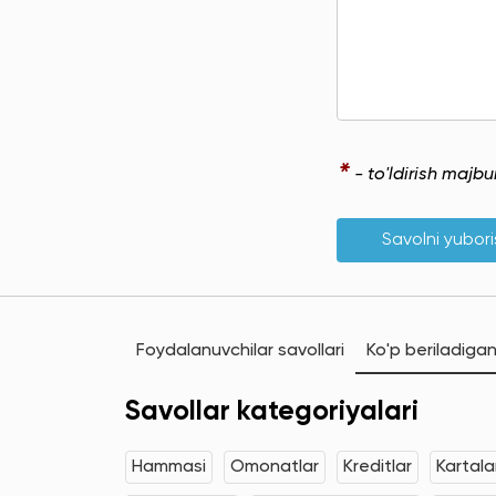
*
- to'ldirish majb
Savolni yubor
Foydalanuvchilar savollari
Ko'p beriladigan
Savollar kategoriyalari
Hammasi
Omonatlar
Kreditlar
Kartala