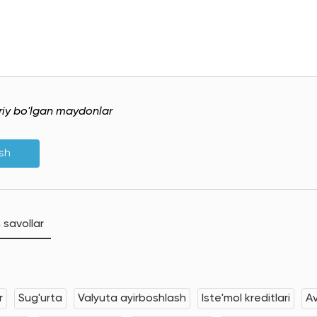
uriy bo'lgan maydonlar
ish
 savollar
r
Sug'urta
Valyuta ayirboshlash
Iste'mol kreditlari
Av