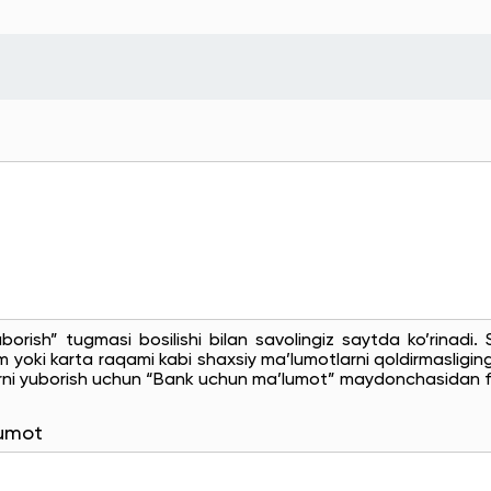
uborish” tugmasi bosilishi bilan savolingiz saytda ko’rinadi
 yoki karta raqami kabi shaxsiy ma’lumotlarni qoldirmasligingi
rni yuborish uchun “Bank uchun ma’lumot” maydonchasidan f
lumot