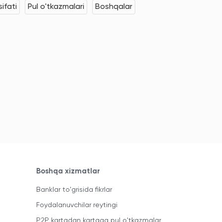
ifati
Pul o'tkazmalari
Boshqalar
Boshqa xizmatlar
Banklar to'grisida fikrlar
Foydalanuvchilar reytingi
P2P kartadan kartaga pul o'tkazmalar