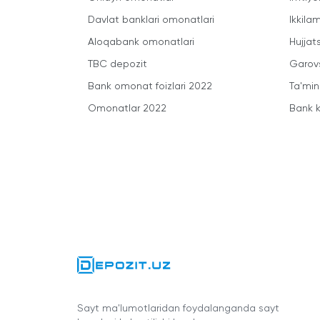
Davlat banklari omonatlari
Ikkila
Aloqabank omonatlari
Hujjats
TBC depozit
Garovs
Bank omonat foizlari 2022
Ta'min
Omonatlar 2022
Bank k
Sayt ma'lumotlaridan foydalanganda sayt