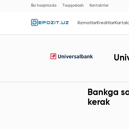
Biz haqimizda
Taqqoslash
Kontaktlar
Xizmatlar
Kreditlar
Kartal
Uni
Bankga sav
kerak