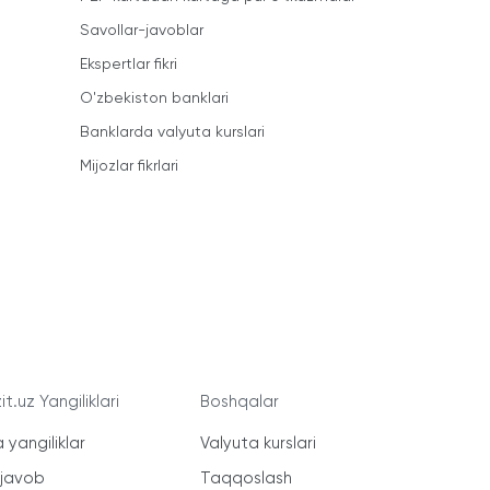
Savollar-javoblar
Ekspertlar fikri
O'zbekiston banklari
Banklarda valyuta kurslari
Mijozlar fikrlari
t.uz Yangiliklari
Boshqalar
 yangiliklar
Valyuta kurslari
-javob
Taqqoslash