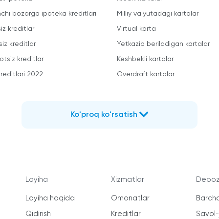
mchi bozorga ipoteka kreditlari
Milliy valyutadagi kartalar
iz kreditlar
Virtual karta
iz kreditlar
Yetkazib beriladigan kartalar
otsiz kreditlar
Keshbekli kartalar
reditlari 2022
Overdraft kartalar
Ko'proq ko'rsatish
Loyiha
Xizmatlar
Depozi
Loyiha haqida
Omonatlar
Barcha
Qidirish
Kreditlar
Savol