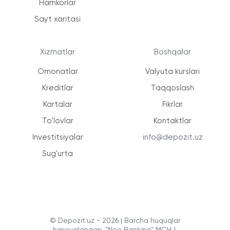
Hamkorlar
Sayt xaritasi
Xizmatlar
Boshqalar
Omonatlar
Valyuta kurslari
Kreditlar
Taqqoslash
Kartalar
Fikrlar
To'lovlar
Kontaktlar
Investitsiyalar
info@depozit.uz
Sug'urta
© Depozit.uz - 2026 | Barcha huquqlar
himoyalangan. "Neo Banking" MCHJ.