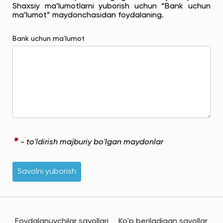
Shaxsiy ma’lumotlarni yuborish uchun “Bank uchun
ma’lumot” maydonchasidan foydalaning.
Bank uchun ma'lumot
*
- to'ldirish majburiy bo'lgan maydonlar
Savolni yuborish
Foydalanuvchilar savollari
Ko'p beriladigan savollar