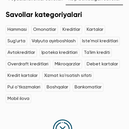
Savollar kategoriyalari
Hammasi
Omonatlar
Kreditlar
Kartalar
Sug'urta
Valyuta ayirboshlash
Iste'mol kreditlari
Avtokreditlar
Ipoteka kreditlari
Ta'lim krediti
Overdraft kreditlari
Mikroqarzlar
Debet kartalar
Kredit kartalar
Xizmat ko'rsatish sifati
Pul o'tkazmalari
Boshqalar
Bankomatlar
Mobil ilova