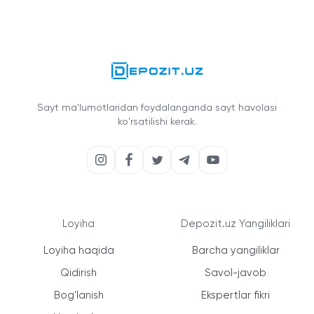
Sayt ma'lumotlaridan foydalanganda sayt havolasi
ko'rsatilishi kerak.
Loyiha
Depozit.uz Yangiliklari
Loyiha haqida
Barcha yangiliklar
Qidirish
Savol-javob
Bog'lanish
Ekspertlar fikri