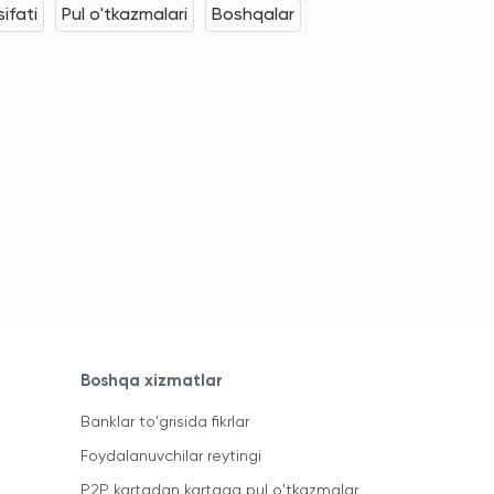
ifati
Pul o'tkazmalari
Boshqalar
Boshqa xizmatlar
Banklar to'grisida fikrlar
Foydalanuvchilar reytingi
P2P kartadan kartaga pul o'tkazmalar