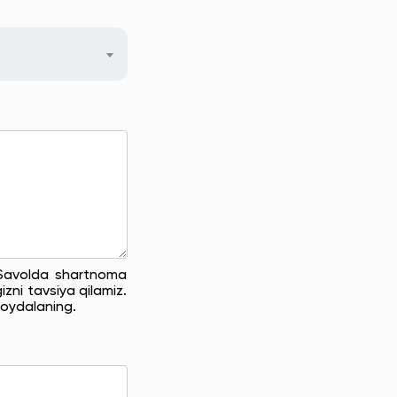
. Savolda shartnoma
zni tavsiya qilamiz.
oydalaning.