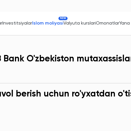
NEW
ar
Investitsiyalar
Islom moliyasi
Valyuta kurslari
Omonatlar
Yana
 Bank O'zbekiston mutaxassislar
ol berish uchun ro'yxatdan o'ti