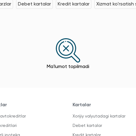
rzlar
Debet kartalar
Kredit kartalar
Xizmat ko'rsatish s
Ma'lumot topilmadi
tlar
Kartalar
avtokreditlar
Xorijiy valyutadagi kartalar
kreditlari
Debet kartalar
zli ipoteka
Kredit kartalar