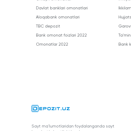
Davlat banklari omonatlari
Ikkila
Aloqabank omonatlari
Hujjats
TBC depozit
Garovs
Bank omonat foizlari 2022
Ta'min
Omonatlar 2022
Bank k
Sayt ma'lumotlaridan foydalanganda sayt