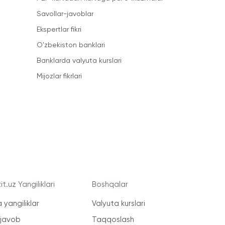
Savollar-javoblar
Ekspertlar fikri
O'zbekiston banklari
Banklarda valyuta kurslari
Mijozlar fikrlari
t.uz Yangiliklari
Boshqalar
 yangiliklar
Valyuta kurslari
-javob
Taqqoslash