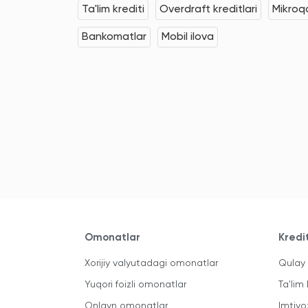
Ta'lim krediti
Overdraft kreditlari
Mikroqa
Bankomatlar
Mobil ilova
Omonatlar
Kredi
Xorijiy valyutadagi omonatlar
Qulay 
Yuqori foizli omonatlar
Ta'lim 
Onlayn omonatlar
Imtiyo