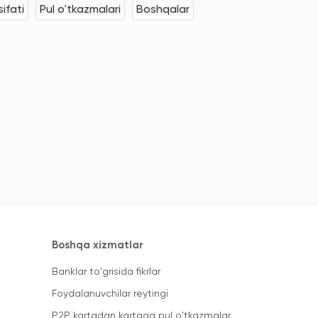
ifati
Pul o'tkazmalari
Boshqalar
Boshqa xizmatlar
Banklar to'grisida fikrlar
Foydalanuvchilar reytingi
P2P kartadan kartaga pul o'tkazmalar