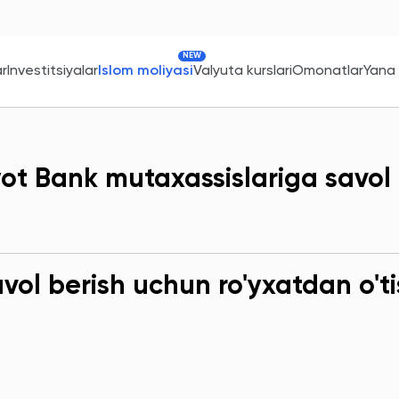
NEW
ar
Investitsiyalar
Islom moliyasi
Valyuta kurslari
Omonatlar
Yana
ot Bank mutaxassislariga savol
ol berish uchun ro'yxatdan o'ti