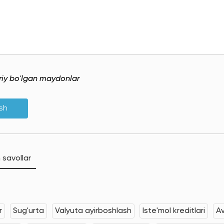
uriy bo'lgan maydonlar
ish
 savollar
r
Sug'urta
Valyuta ayirboshlash
Iste'mol kreditlari
Av