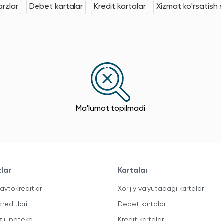
rzlar
Debet kartalar
Kredit kartalar
Xizmat ko'rsatish s
Ma'lumot topilmadi
tlar
Kartalar
avtokreditlar
Xorijiy valyutadagi kartalar
kreditlari
Debet kartalar
zli ipoteka
Kredit kartalar