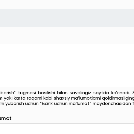
uborish” tugmasi bosilishi bilan savolingiz saytda ko’rinadi
 yoki karta raqami kabi shaxsiy ma’lumotlarni qoldirmasligingi
rni yuborish uchun “Bank uchun ma’lumot” maydonchasidan f
lumot