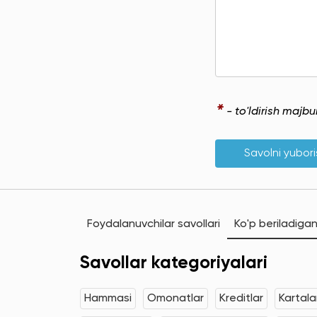
*
- to'ldirish majb
Savolni yubor
Foydalanuvchilar savollari
Ko'p beriladigan
Savollar kategoriyalari
Hammasi
Omonatlar
Kreditlar
Kartala