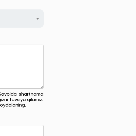
. Savolda shartnoma
zni tavsiya qilamiz.
oydalaning.