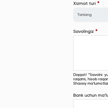
*
Xizmat turi
Tanlang
*
Savolingiz
Diqqat! “Savolni y
raqami, hisob raqam
Shaxsiy ma’lumotla
Bank uchun ma'