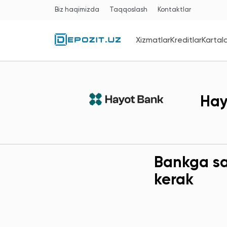
Biz haqimizda
Taqqoslash
Kontaktlar
Xizmatlar
Kreditlar
Kartal
Hay
Bankga sav
kerak