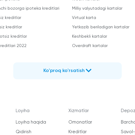
mchi bozorga ipoteka kreditlari
Milliy valyutadagi kartalar
iz kreditlar
Virtual karta
iz kreditlar
Yetkazib beriladigan kartalar
otsiz kreditlar
Keshbekli kartalar
reditlari 2022
Overdraft kartalar
Ko'proq ko'rsatish
Loyiha
Xizmatlar
Depozi
Loyiha haqida
Omonatlar
Barcha
Qidirish
Kreditlar
Savol