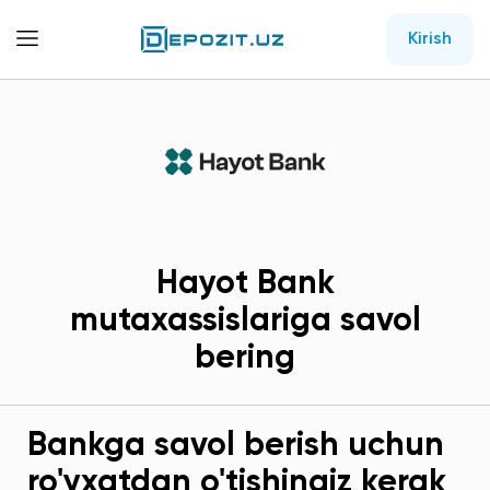
Kirish
Hayot Bank
mutaxassislariga savol
bering
Bankga savol berish uchun
ro'yxatdan o'tishingiz kerak