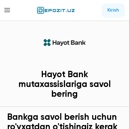
Kirish
Hayot Bank
mutaxassislariga savol
bering
Bankga savol berish uchun
ro'yxatdan o'tishingiz kerak