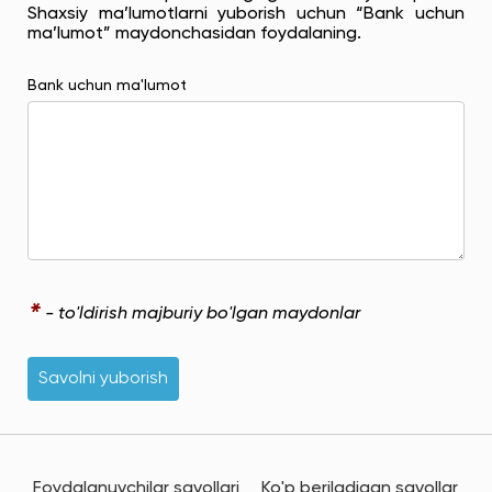
Shaxsiy ma’lumotlarni yuborish uchun “Bank uchun
ma’lumot” maydonchasidan foydalaning.
Bank uchun ma'lumot
*
- to'ldirish majburiy bo'lgan maydonlar
Savolni yuborish
Foydalanuvchilar savollari
Ko'p beriladigan savollar