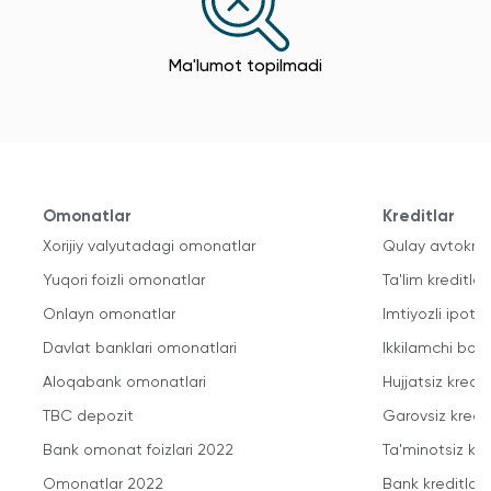
Ma'lumot topilmadi
Omonatlar
Kreditlar
Xorijiy valyutadagi omonatlar
Qulay avtokred
Yuqori foizli omonatlar
Ta'lim kreditlari
Onlayn omonatlar
Imtiyozli ipote
Davlat banklari omonatlari
Ikkilamchi bozo
Aloqabank omonatlari
Hujjatsiz kredit
TBC depozit
Garovsiz kredit
Bank omonat foizlari 2022
Ta'minotsiz kre
Omonatlar 2022
Bank kreditlari