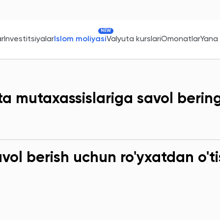
NEW
ar
Investitsiyalar
Islom moliyasi
Valyuta kurslari
Omonatlar
Yana
ta mutaxassislariga savol berin
ol berish uchun ro'yxatdan o'ti