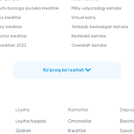
mchi bozorga ipoteka kreditlari
Milliy valyutadagi kartalar
iz kreditlar
Virtual karta
iz kreditlar
Yetkazib beriladigan kartalar
otsiz kreditlar
Keshbekli kartalar
reditlari 2022
Overdraft kartalar
Ko'proq ko'rsatish
Loyiha
Xizmatlar
Depozi
Loyiha haqida
Omonatlar
Barcha
Qidirish
Kreditlar
Savol