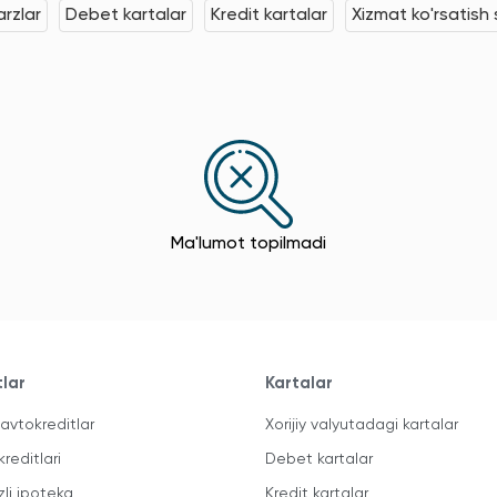
rzlar
Debet kartalar
Kredit kartalar
Xizmat ko'rsatish s
Ma'lumot topilmadi
tlar
Kartalar
avtokreditlar
Xorijiy valyutadagi kartalar
kreditlari
Debet kartalar
zli ipoteka
Kredit kartalar