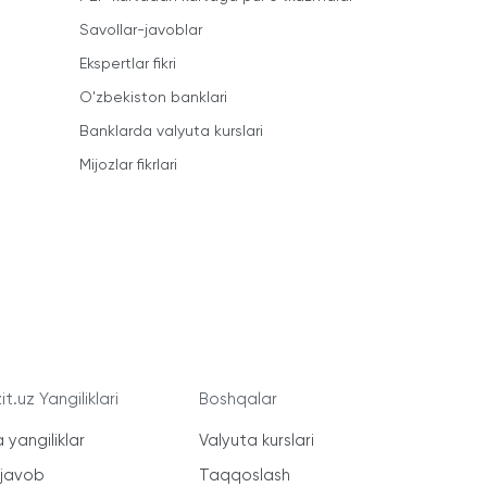
Savollar-javoblar
Ekspertlar fikri
O'zbekiston banklari
Banklarda valyuta kurslari
Mijozlar fikrlari
t.uz Yangiliklari
Boshqalar
 yangiliklar
Valyuta kurslari
-javob
Taqqoslash