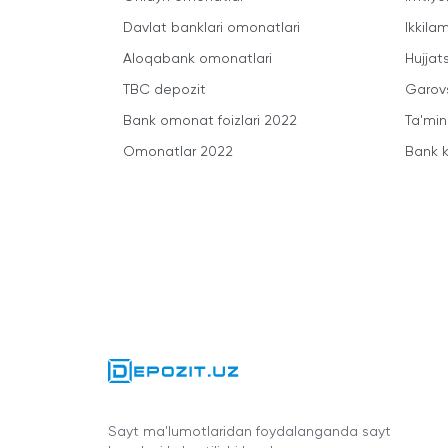
Davlat banklari omonatlari
Ikkila
Aloqabank omonatlari
Hujjats
TBC depozit
Garovs
Bank omonat foizlari 2022
Ta'min
Omonatlar 2022
Bank k
Sayt ma'lumotlaridan foydalanganda sayt