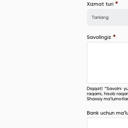
*
Xizmat turi
Tanlang
*
Savolingiz
Diqqat! “Savolni y
raqami, hisob raqam
Shaxsiy ma’lumotla
Bank uchun ma'