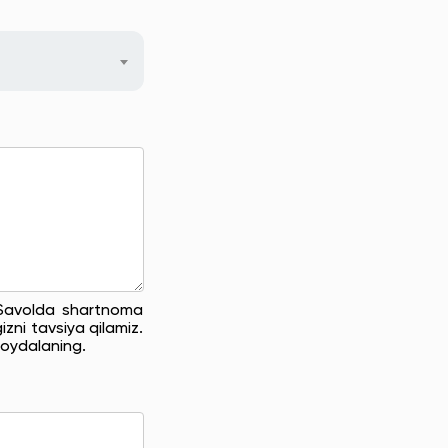
. Savolda shartnoma
zni tavsiya qilamiz.
oydalaning.