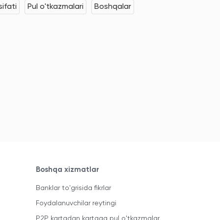
ifati
Pul o'tkazmalari
Boshqalar
Boshqa xizmatlar
Banklar to'grisida fikrlar
Foydalanuvchilar reytingi
P2P kartadan kartaga pul o'tkazmalar