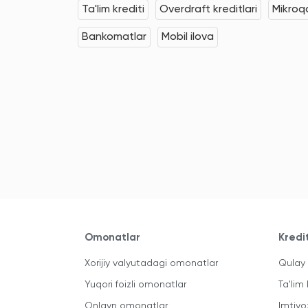
Ta'lim krediti
Overdraft kreditlari
Mikroqa
Bankomatlar
Mobil ilova
Omonatlar
Kredi
Xorijiy valyutadagi omonatlar
Qulay 
Yuqori foizli omonatlar
Ta'lim 
Onlayn omonatlar
Imtiyo