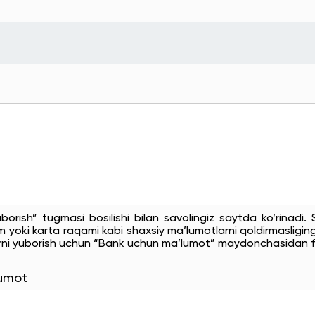
uborish” tugmasi bosilishi bilan savolingiz saytda ko’rinadi
 yoki karta raqami kabi shaxsiy ma’lumotlarni qoldirmasligingi
rni yuborish uchun “Bank uchun ma’lumot” maydonchasidan f
lumot