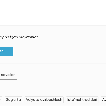
uriy bo'lgan maydonlar
ish
 savollar
r
Sug'urta
Valyuta ayirboshlash
Iste'mol kreditlari
Av