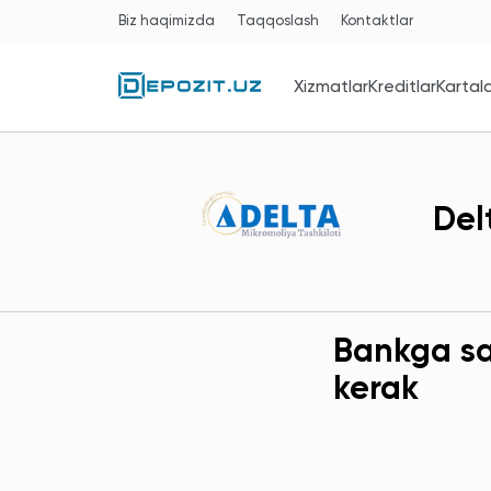
Biz haqimizda
Taqqoslash
Kontaktlar
Xizmatlar
Kreditlar
Kartal
Del
Bankga sav
kerak