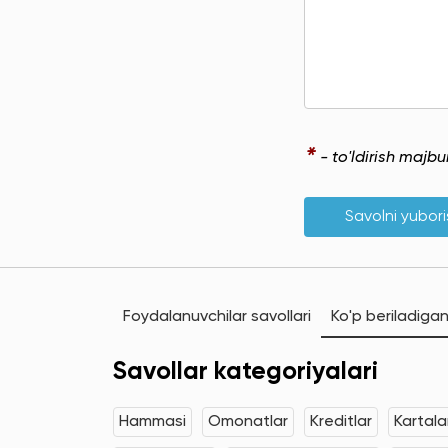
*
- to'ldirish majb
Savolni yubor
Foydalanuvchilar savollari
Ko'p beriladigan
Savollar kategoriyalari
Hammasi
Omonatlar
Kreditlar
Kartala