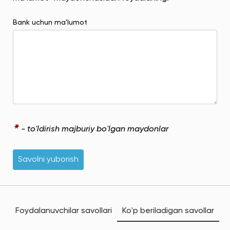
Bank uchun ma'lumot
*
- to'ldirish majburiy bo'lgan maydonlar
Savolni yuborish
Foydalanuvchilar savollari
Ko'p beriladigan savollar