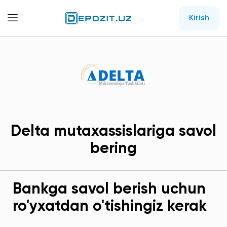
Kirish
Delta mutaxassislariga savol
bering
Bankga savol berish uchun
ro'yxatdan o'tishingiz kerak