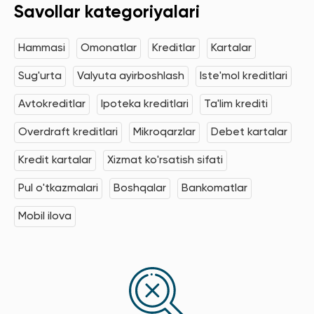
Savollar kategoriyalari
Hammasi
Omonatlar
Kreditlar
Kartalar
Sug'urta
Valyuta ayirboshlash
Iste'mol kreditlari
Avtokreditlar
Ipoteka kreditlari
Ta'lim krediti
Overdraft kreditlari
Mikroqarzlar
Debet kartalar
Kredit kartalar
Xizmat ko'rsatish sifati
Pul o'tkazmalari
Boshqalar
Bankomatlar
Mobil ilova