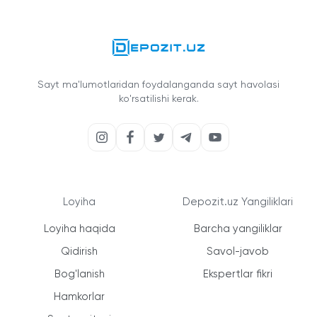
Sayt ma'lumotlaridan foydalanganda sayt havolasi
ko'rsatilishi kerak.
Loyiha
Depozit.uz Yangiliklari
Loyiha haqida
Barcha yangiliklar
Qidirish
Savol-javob
Bog'lanish
Ekspertlar fikri
Hamkorlar