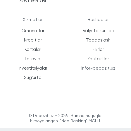
Sayt xaritasi
Xizmatlar
Boshqalar
Omonatlar
Valyuta kurslari
Kreditlar
Taqqoslash
Kartalar
Fikrlar
To'lovlar
Kontaktlar
Investitsiyalar
info@depozit.uz
Sug'urta
© Depozit.uz - 2026 | Barcha huquqlar
himoyalangan. "Neo Banking" MCHJ.