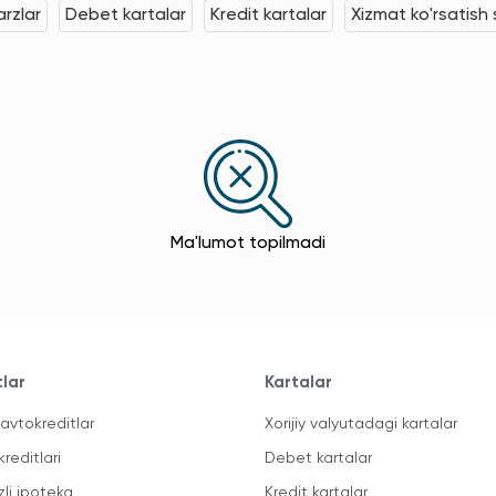
rzlar
Debet kartalar
Kredit kartalar
Xizmat ko'rsatish s
Ma'lumot topilmadi
tlar
Kartalar
avtokreditlar
Xorijiy valyutadagi kartalar
kreditlari
Debet kartalar
zli ipoteka
Kredit kartalar