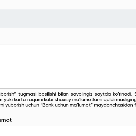
uborish” tugmasi bosilishi bilan savolingiz saytda ko’rinadi
 yoki karta raqami kabi shaxsiy ma’lumotlarni qoldirmasligingi
rni yuborish uchun “Bank uchun ma’lumot” maydonchasidan f
lumot