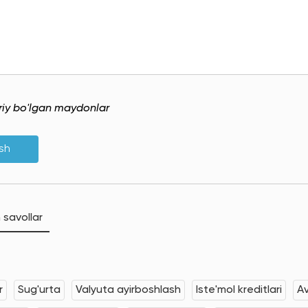
uriy bo'lgan maydonlar
ish
 savollar
r
Sug'urta
Valyuta ayirboshlash
Iste'mol kreditlari
Av