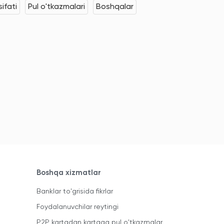
ifati
Pul o'tkazmalari
Boshqalar
Boshqa xizmatlar
Banklar to'grisida fikrlar
Foydalanuvchilar reytingi
P2P kartadan kartaga pul o'tkazmalar