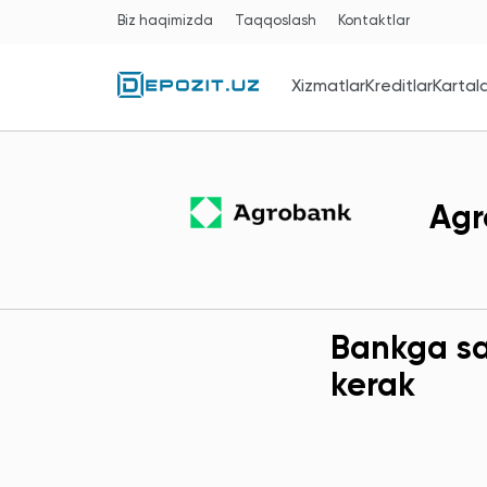
Biz haqimizda
Taqqoslash
Kontaktlar
Xizmatlar
Kreditlar
Kartal
Agr
Bankga sav
kerak