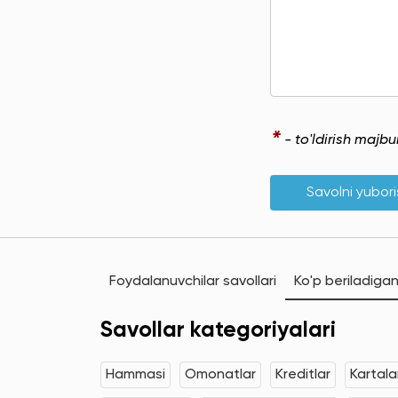
*
- to'ldirish majb
Savolni yubor
Foydalanuvchilar savollari
Ko'p beriladigan
Savollar kategoriyalari
Hammasi
Omonatlar
Kreditlar
Kartala