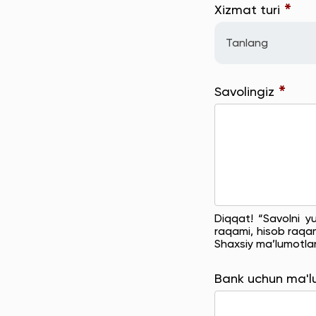
*
Xizmat turi
Tanlang
*
Savolingiz
Diqqat! “Savolni y
raqami, hisob raqam
Shaxsiy ma’lumotla
Bank uchun ma'