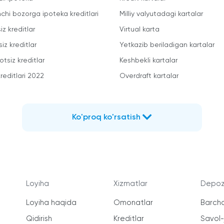
mchi bozorga ipoteka kreditlari
Milliy valyutadagi kartalar
iz kreditlar
Virtual karta
iz kreditlar
Yetkazib beriladigan kartalar
otsiz kreditlar
Keshbekli kartalar
reditlari 2022
Overdraft kartalar
Ko'proq ko'rsatish
Loyiha
Xizmatlar
Depozi
Loyiha haqida
Omonatlar
Barcha
Qidirish
Kreditlar
Savol