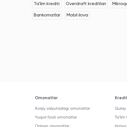
Ta'lim krediti
Overdraft kreditlari
Mikroqa
Bankomatlar
Mobil ilova
Omonatlar
Kredi
Xorijiy valyutadagi omonatlar
Qulay 
Yuqori foizli omonatlar
Ta'lim 
Onlayn omonatlar
Imtiyo