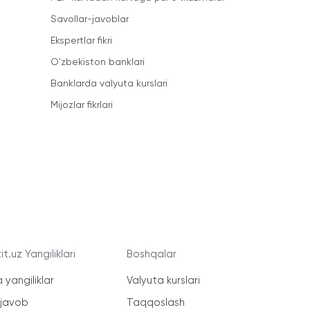
Savollar-javoblar
Ekspertlar fikri
O'zbekiston banklari
Banklarda valyuta kurslari
Mijozlar fikrlari
t.uz Yangiliklari
Boshqalar
 yangiliklar
Valyuta kurslari
-javob
Taqqoslash