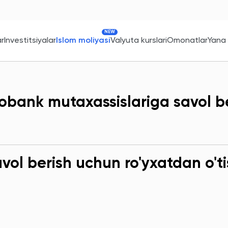
NEW
ar
Investitsiyalar
Islom moliyasi
Valyuta kurslari
Omonatlar
Yana
obank mutaxassislariga savol b
ol berish uchun ro'yxatdan o'ti