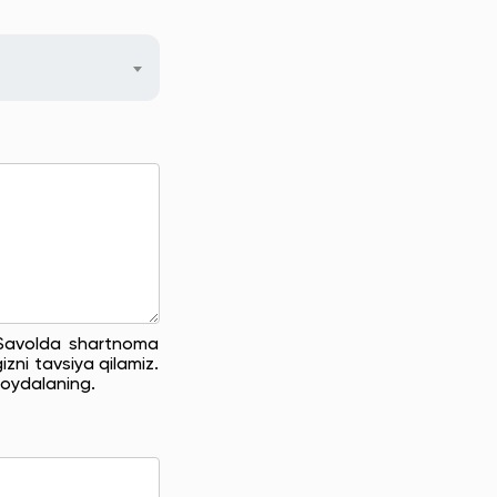
. Savolda shartnoma
zni tavsiya qilamiz.
oydalaning.