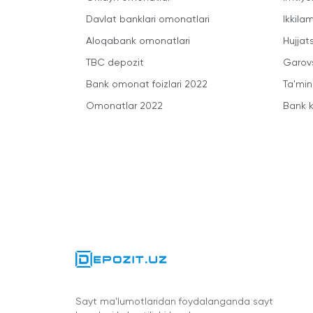
Davlat banklari omonatlari
Ikkila
Aloqabank omonatlari
Hujjats
TBC depozit
Garovs
Bank omonat foizlari 2022
Ta'min
Omonatlar 2022
Bank k
Sayt ma'lumotlaridan foydalanganda sayt