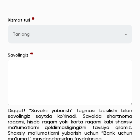
*
Xizmat turi
Tanlang
*
Savolingiz
Diqqat! “Savolni yuborish” tugmasi bosilishi bilan
savolingiz saytda ko’rinadi. Savolda shartnoma
raqami, hisob raqam yoki karta raqami kabi shaxsiy
ma’lumotlarni qoldirmasligingizni tavsiya qilamiz.
Shaxsiy ma’lumotlarni yuborish uchun “Bank uchun
ma’lumot” maydonchasidan foydalaning.