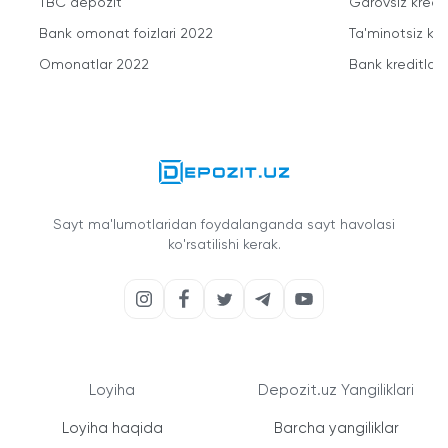
TBC depozit
Garovsiz kredit
Bank omonat foizlari 2022
Ta'minotsiz kre
Omonatlar 2022
Bank kreditlari
Sayt ma'lumotlaridan foydalanganda sayt havolasi
ko'rsatilishi kerak.
Loyiha
Depozit.uz Yangiliklari
Loyiha haqida
Barcha yangiliklar