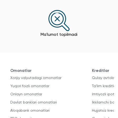
Ma'lumot topilmadi
Omonatlar
Kreditlar
Xorijiy valyutadagi omonatlar
Qulay avtokred
Yuqori foizli omonatlar
Ta'lim kreditlari
Onlayn omonatlar
Imtiyozli ipote
Davlat banklari omonatlari
Ikkilamchi bozo
Aloqabank omonatlari
Hujjatsiz kredit