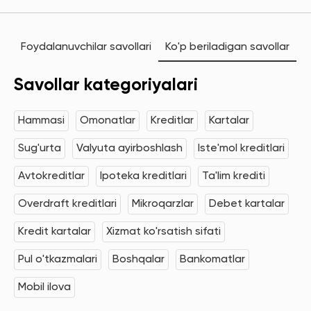
Foydalanuvchilar savollari
Ko'p beriladigan savollar
Savollar kategoriyalari
Hammasi
Omonatlar
Kreditlar
Kartalar
Sug'urta
Valyuta ayirboshlash
Iste'mol kreditlari
Avtokreditlar
Ipoteka kreditlari
Ta'lim krediti
Overdraft kreditlari
Mikroqarzlar
Debet kartalar
Kredit kartalar
Xizmat ko'rsatish sifati
Pul o'tkazmalari
Boshqalar
Bankomatlar
Mobil ilova