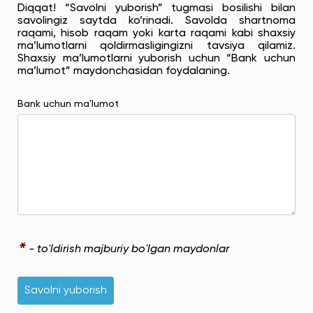
Diqqat! “Savolni yuborish” tugmasi bosilishi bilan
savolingiz saytda ko’rinadi. Savolda shartnoma
raqami, hisob raqam yoki karta raqami kabi shaxsiy
ma’lumotlarni qoldirmasligingizni tavsiya qilamiz.
Shaxsiy ma’lumotlarni yuborish uchun “Bank uchun
ma’lumot” maydonchasidan foydalaning.
Bank uchun ma'lumot
*
- to'ldirish majburiy bo'lgan maydonlar
Savolni yuborish