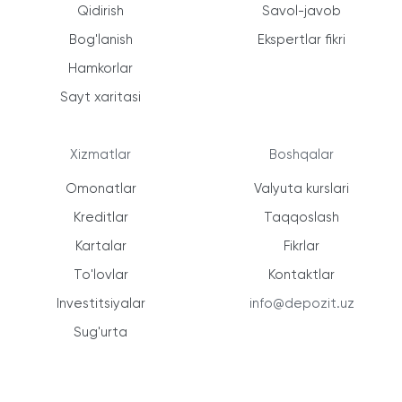
Qidirish
Savol-javob
Bog'lanish
Ekspertlar fikri
Hamkorlar
Sayt xaritasi
Xizmatlar
Boshqalar
Omonatlar
Valyuta kurslari
Kreditlar
Taqqoslash
Kartalar
Fikrlar
To'lovlar
Kontaktlar
Investitsiyalar
info@depozit.uz
Sug'urta