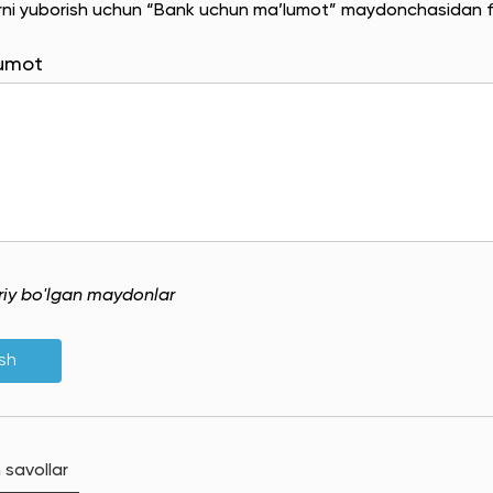
rni yuborish uchun “Bank uchun ma’lumot” maydonchasidan f
lumot
uriy bo'lgan maydonlar
ish
 savollar