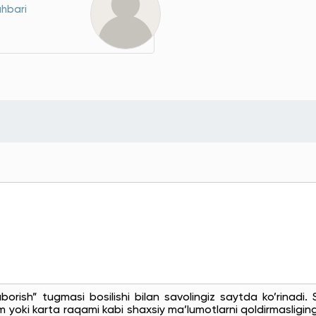
ahbari
uborish” tugmasi bosilishi bilan savolingiz saytda ko’rinadi
 yoki karta raqami kabi shaxsiy ma’lumotlarni qoldirmasligingi