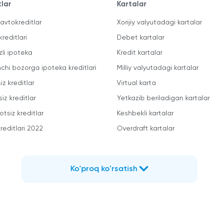
tlar
Kartalar
avtokreditlar
Xorijiy valyutadagi kartalar
kreditlari
Debet kartalar
zli ipoteka
Kredit kartalar
mchi bozorga ipoteka kreditlari
Milliy valyutadagi kartalar
iz kreditlar
Virtual karta
iz kreditlar
Yetkazib beriladigan kartalar
otsiz kreditlar
Keshbekli kartalar
reditlari 2022
Overdraft kartalar
Ko'proq ko'rsatish