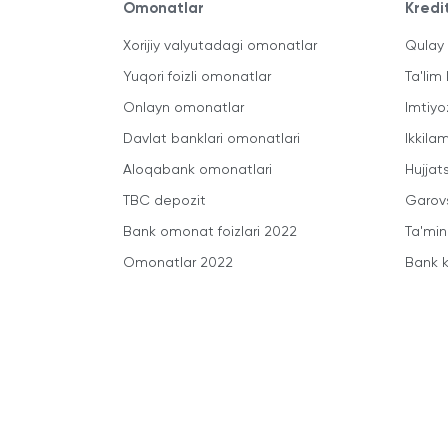
Omonatlar
Kredi
Xorijiy valyutadagi omonatlar
Qulay 
Yuqori foizli omonatlar
Ta'lim 
Onlayn omonatlar
Imtiyo
Davlat banklari omonatlari
Ikkila
Aloqabank omonatlari
Hujjats
TBC depozit
Garovs
Bank omonat foizlari 2022
Ta'min
Omonatlar 2022
Bank k