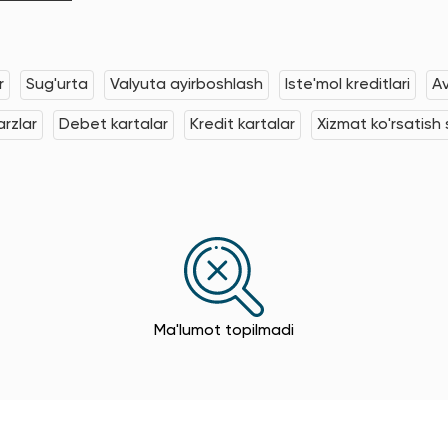
r
Sug'urta
Valyuta ayirboshlash
Iste'mol kreditlari
Av
rzlar
Debet kartalar
Kredit kartalar
Xizmat ko'rsatish s
Ma'lumot topilmadi