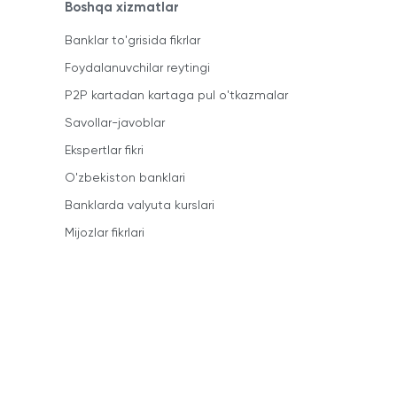
Boshqa xizmatlar
Banklar to'grisida fikrlar
Foydalanuvchilar reytingi
P2P kartadan kartaga pul o'tkazmalar
Savollar-javoblar
Ekspertlar fikri
O'zbekiston banklari
Banklarda valyuta kurslari
Mijozlar fikrlari