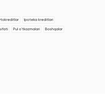
tokreditlar
Ipoteka kreditlari
ifati
Pul o'tkazmalari
Boshqalar