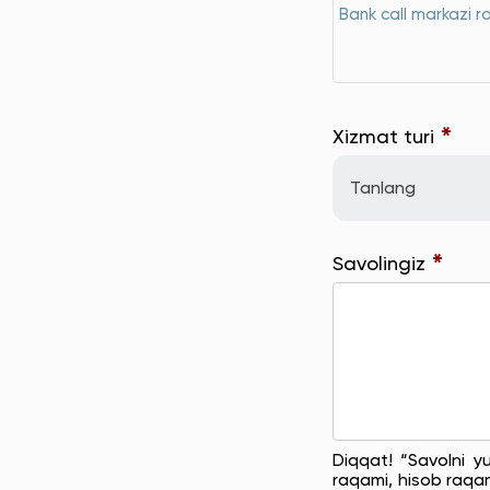
Bank call markazi r
*
Xizmat turi
Tanlang
*
Savolingiz
Diqqat! “Savolni y
raqami, hisob raqam