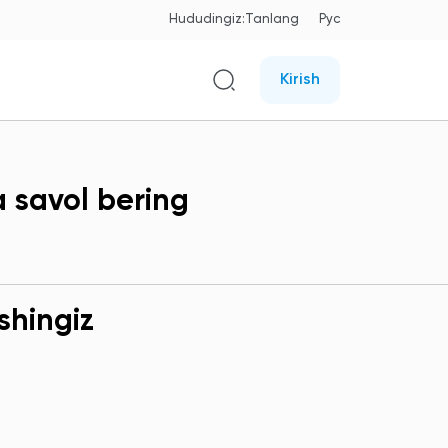
Hududingiz:
Tanlang
Рус
Kirish
a savol bering
shingiz