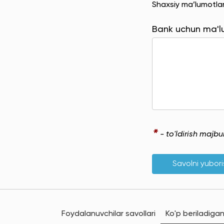
Shaxsiy ma’lumotla
Bank uchun ma'
*
- to'ldirish majb
Savolni yubor
Foydalanuvchilar savollari
Ko'p beriladigan