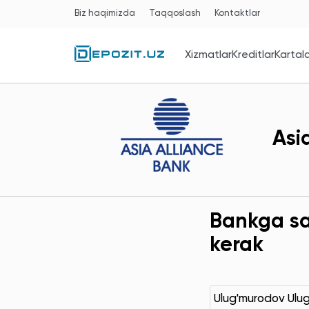
Biz haqimizda
Taqqoslash
Kontaktlar
Xizmatlar
Kreditlar
Kartal
Asi
Bankga sav
kerak
Ulug'murodov Ulu