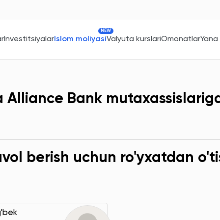
NEW
ar
Investitsiyalar
Islom moliyasi
Valyuta kurslari
Omonatlar
Yana
a Alliance Bank mutaxassislarig
ol berish uchun ro'yxatdan o'ti
g'bek