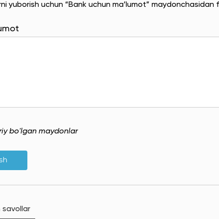
rni yuborish uchun “Bank uchun ma’lumot” maydonchasidan f
lumot
uriy bo'lgan maydonlar
ish
 savollar