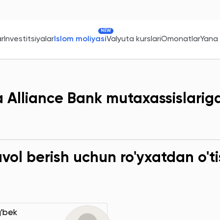
NEW
ar
Investitsiyalar
Islom moliyasi
Valyuta kurslari
Omonatlar
Yana
a Alliance Bank mutaxassislarig
ol berish uchun ro'yxatdan o'ti
g'bek