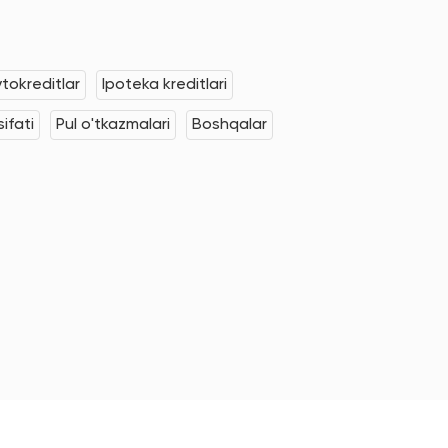
tokreditlar
Ipoteka kreditlari
ifati
Pul o'tkazmalari
Boshqalar