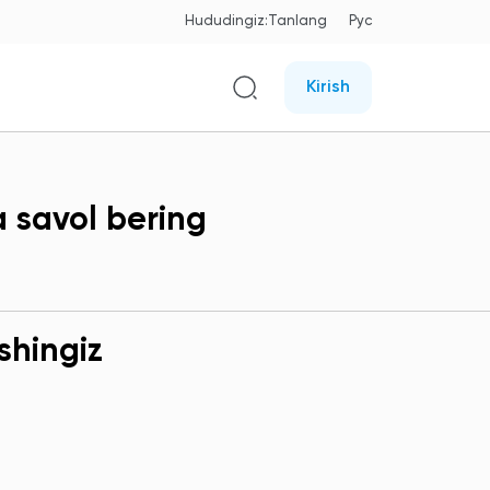
Hududingiz:
Tanlang
Рус
Kirish
a savol bering
shingiz