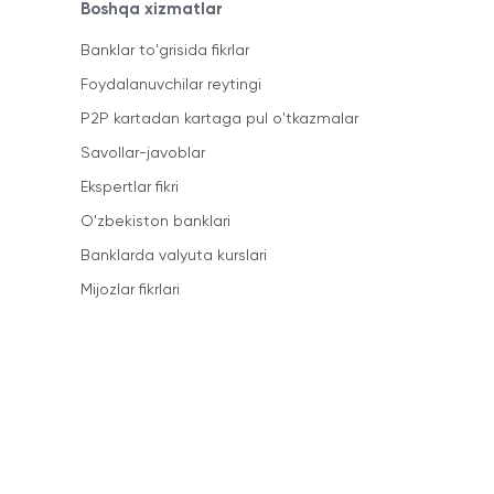
Boshqa xizmatlar
Banklar to'grisida fikrlar
Foydalanuvchilar reytingi
P2P kartadan kartaga pul o'tkazmalar
Savollar-javoblar
Ekspertlar fikri
O'zbekiston banklari
Banklarda valyuta kurslari
Mijozlar fikrlari