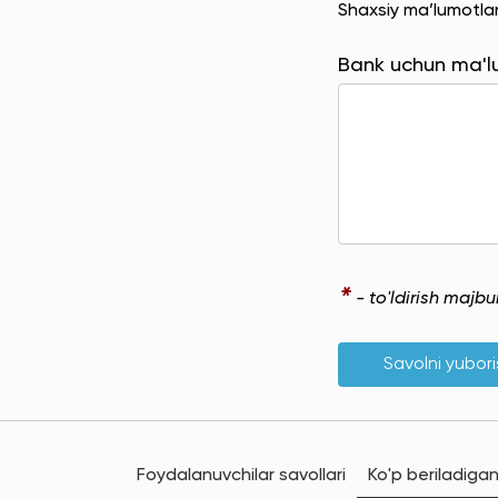
Shaxsiy ma’lumotla
Bank uchun ma'
*
- to'ldirish majb
Savolni yubor
Foydalanuvchilar savollari
Ko'p beriladigan