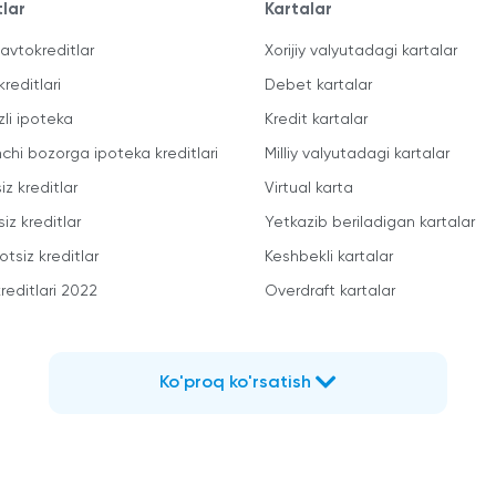
tlar
Kartalar
avtokreditlar
Xorijiy valyutadagi kartalar
kreditlari
Debet kartalar
zli ipoteka
Kredit kartalar
mchi bozorga ipoteka kreditlari
Milliy valyutadagi kartalar
iz kreditlar
Virtual karta
iz kreditlar
Yetkazib beriladigan kartalar
otsiz kreditlar
Keshbekli kartalar
reditlari 2022
Overdraft kartalar
Ko'proq ko'rsatish