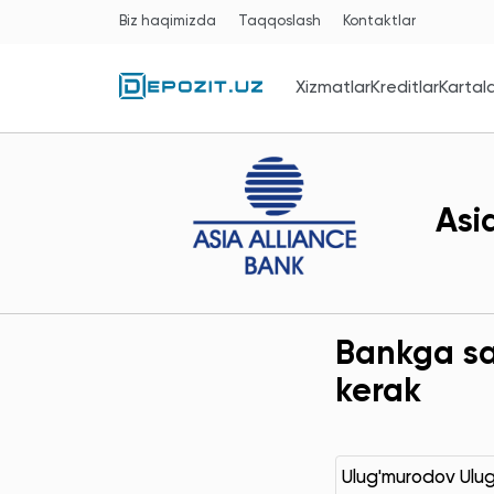
Biz haqimizda
Taqqoslash
Kontaktlar
Xizmatlar
Kreditlar
Kartal
Asi
Bankga sav
kerak
Ulug'murodov Ulu