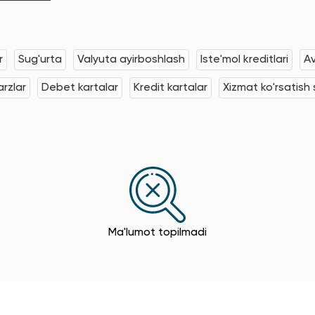
r
Sug'urta
Valyuta ayirboshlash
Iste'mol kreditlari
Av
rzlar
Debet kartalar
Kredit kartalar
Xizmat ko'rsatish s
Ma'lumot topilmadi