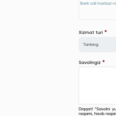
Bank call markazi r
*
Xizmat turi
Tanlang
*
Savolingiz
Diqqat! “Savolni y
raqami, hisob raqam