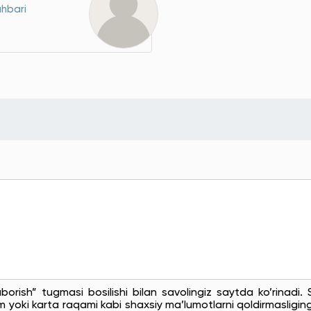
ahbari
uborish” tugmasi bosilishi bilan savolingiz saytda ko’rinadi
 yoki karta raqami kabi shaxsiy ma’lumotlarni qoldirmasligingi