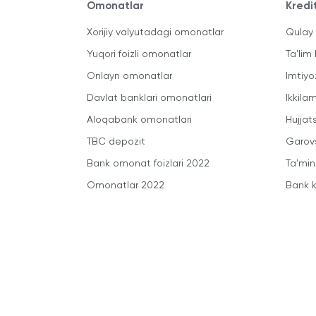
Omonatlar
Kredi
Xorijiy valyutadagi omonatlar
Qulay 
Yuqori foizli omonatlar
Ta'lim 
Onlayn omonatlar
Imtiyo
Davlat banklari omonatlari
Ikkila
Aloqabank omonatlari
Hujjats
TBC depozit
Garovs
Bank omonat foizlari 2022
Ta'min
Omonatlar 2022
Bank k