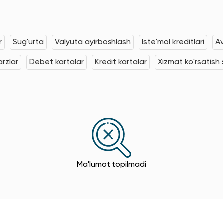
r
Sug'urta
Valyuta ayirboshlash
Iste'mol kreditlari
Av
rzlar
Debet kartalar
Kredit kartalar
Xizmat ko'rsatish s
Ma'lumot topilmadi