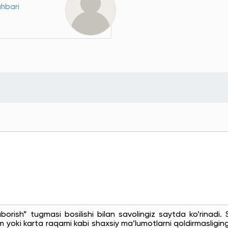
ahbari
uborish” tugmasi bosilishi bilan savolingiz saytda ko’rinadi
 yoki karta raqami kabi shaxsiy ma’lumotlarni qoldirmasligingi