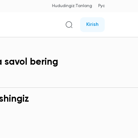
Hududingiz:
Tanlang
Рус
Kirish
a savol bering
shingiz