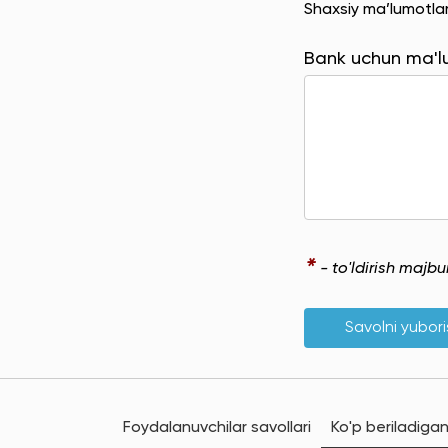
Shaxsiy ma’lumotla
Bank uchun ma'
*
- to'ldirish majb
Savolni yubor
Foydalanuvchilar savollari
Ko'p beriladigan