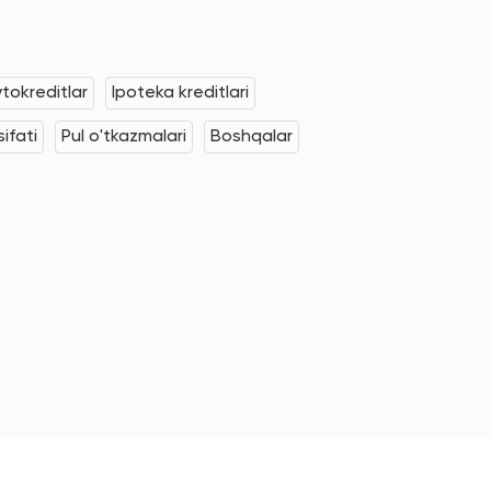
tokreditlar
Ipoteka kreditlari
ifati
Pul o'tkazmalari
Boshqalar