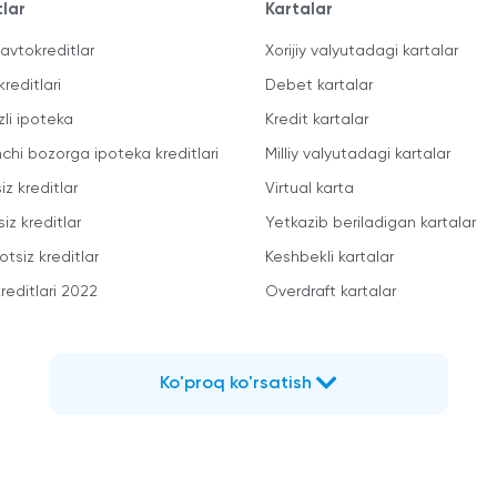
tlar
Kartalar
avtokreditlar
Xorijiy valyutadagi kartalar
kreditlari
Debet kartalar
zli ipoteka
Kredit kartalar
mchi bozorga ipoteka kreditlari
Milliy valyutadagi kartalar
iz kreditlar
Virtual karta
iz kreditlar
Yetkazib beriladigan kartalar
otsiz kreditlar
Keshbekli kartalar
reditlari 2022
Overdraft kartalar
Ko'proq ko'rsatish