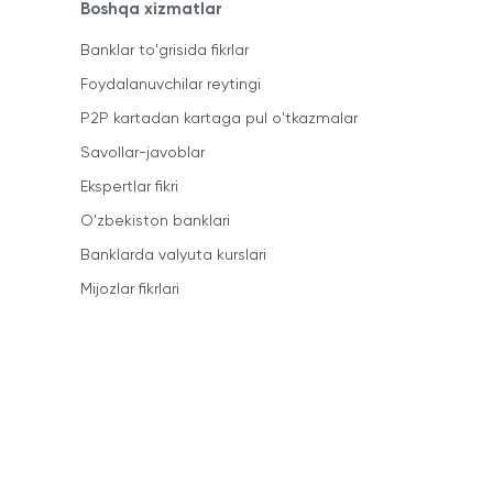
Boshqa xizmatlar
Banklar to'grisida fikrlar
Foydalanuvchilar reytingi
P2P kartadan kartaga pul o'tkazmalar
Savollar-javoblar
Ekspertlar fikri
O'zbekiston banklari
Banklarda valyuta kurslari
Mijozlar fikrlari