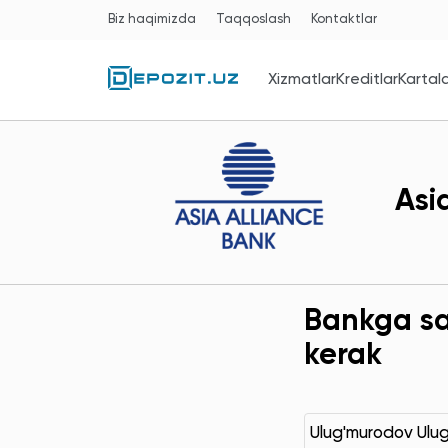
Biz haqimizda
Taqqoslash
Kontaktlar
Xizmatlar
Kreditlar
Kartal
Asi
Bankga sav
kerak
Ulug'murodov Ulu