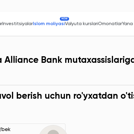
NEW
ar
Investitsiyalar
Islom moliyasi
Valyuta kurslari
Omonatlar
Yana
a Alliance Bank mutaxassislarig
ol berish uchun ro'yxatdan o'ti
g'bek