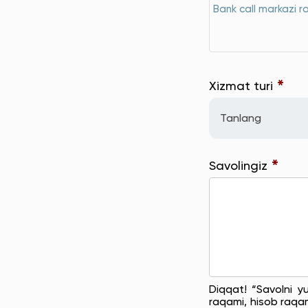
Bank call markazi r
*
Xizmat turi
Tanlang
*
Savolingiz
Diqqat! “Savolni y
raqami, hisob raqam