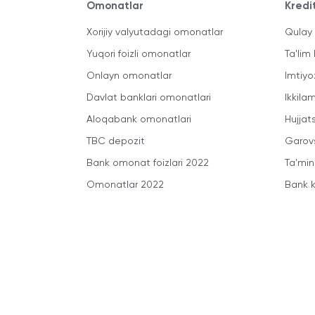
Omonatlar
Kredi
Xorijiy valyutadagi omonatlar
Qulay 
Yuqori foizli omonatlar
Ta'lim 
Onlayn omonatlar
Imtiyo
Davlat banklari omonatlari
Ikkila
Aloqabank omonatlari
Hujjats
TBC depozit
Garovs
Bank omonat foizlari 2022
Ta'min
Omonatlar 2022
Bank k