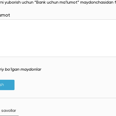
rni yuborish uchun “Bank uchun ma’lumot” maydonchasidan f
lumot
uriy bo'lgan maydonlar
ish
 savollar