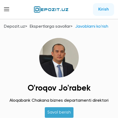
Kirish
Depozit.uz
Ekspertlarga savollar
Javoblarni ko'rish
O'roqov Jo'rabek
Aloqabank Chakana biznes departamenti direktori
Savol berish