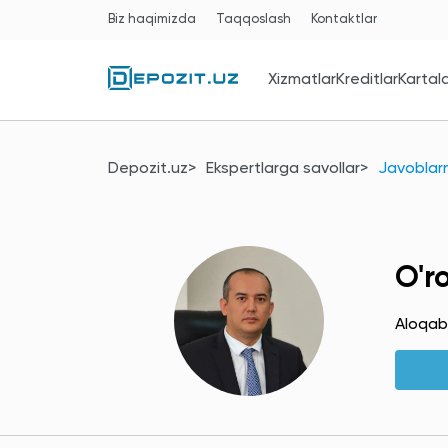
Biz haqimizda
Taqqoslash
Kontaktlar
Xizmatlar
Kreditlar
Kartal
Depozit.uz
Ekspertlarga savollar
Javoblarni
O'r
Aloqab