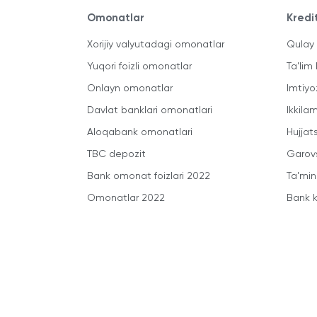
Omonatlar
Kredi
Xorijiy valyutadagi omonatlar
Qulay 
Yuqori foizli omonatlar
Ta'lim 
Onlayn omonatlar
Imtiyo
Davlat banklari omonatlari
Ikkila
Aloqabank omonatlari
Hujjats
TBC depozit
Garovs
Bank omonat foizlari 2022
Ta'min
Omonatlar 2022
Bank k