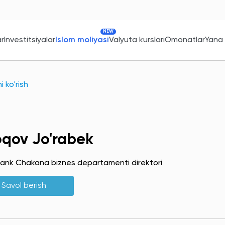
NEW
ar
Investitsiyalar
Islom moliyasi
Valyuta kurslari
Omonatlar
Yana
 ko'rish
oqov Jo'rabek
ank Chakana biznes departamenti direktori
Savol berish