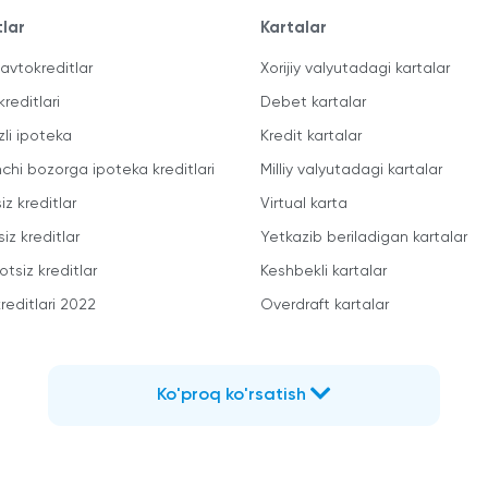
tlar
Kartalar
avtokreditlar
Xorijiy valyutadagi kartalar
kreditlari
Debet kartalar
zli ipoteka
Kredit kartalar
mchi bozorga ipoteka kreditlari
Milliy valyutadagi kartalar
iz kreditlar
Virtual karta
iz kreditlar
Yetkazib beriladigan kartalar
otsiz kreditlar
Keshbekli kartalar
reditlari 2022
Overdraft kartalar
Ko'proq ko'rsatish