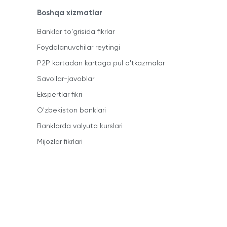
Boshqa xizmatlar
Banklar to'grisida fikrlar
Foydalanuvchilar reytingi
P2P kartadan kartaga pul o'tkazmalar
Savollar-javoblar
Ekspertlar fikri
O'zbekiston banklari
Banklarda valyuta kurslari
Mijozlar fikrlari