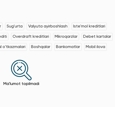
r
Sug'urta
Valyuta ayirboshlash
Iste'mol kreditlari
editi
Overdraft kreditlari
Mikroqarzlar
Debet kartalar
l o'tkazmalari
Boshqalar
Bankomatlar
Mobil ilova
Ma'lumot topilmadi