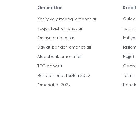
Omonatlar
Kredi
Xorijiy valyutadagi omonatlar
Qulay 
Yuqori foizli omonatlar
Ta'lim 
Onlayn omonatlar
Imtiyo
Davlat banklari omonatlari
Ikkila
Aloqabank omonatlari
Hujjats
TBC depozit
Garovs
Bank omonat foizlari 2022
Ta'min
Omonatlar 2022
Bank k