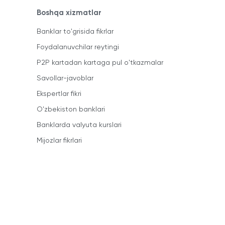
Boshqa xizmatlar
Banklar to'grisida fikrlar
Foydalanuvchilar reytingi
P2P kartadan kartaga pul o'tkazmalar
Savollar-javoblar
Ekspertlar fikri
O'zbekiston banklari
Banklarda valyuta kurslari
Mijozlar fikrlari