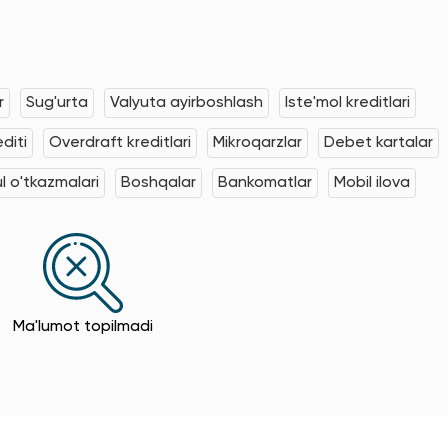
r
Sug'urta
Valyuta ayirboshlash
Iste'mol kreditlari
editi
Overdraft kreditlari
Mikroqarzlar
Debet kartalar
l o'tkazmalari
Boshqalar
Bankomatlar
Mobil ilova
Ma'lumot topilmadi