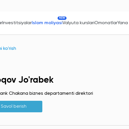
NEW
ar
Investitsiyalar
Islom moliyasi
Valyuta kurslari
Omonatlar
Yana
 ko'rish
oqov Jo'rabek
ank Chakana biznes departamenti direktori
Savol berish