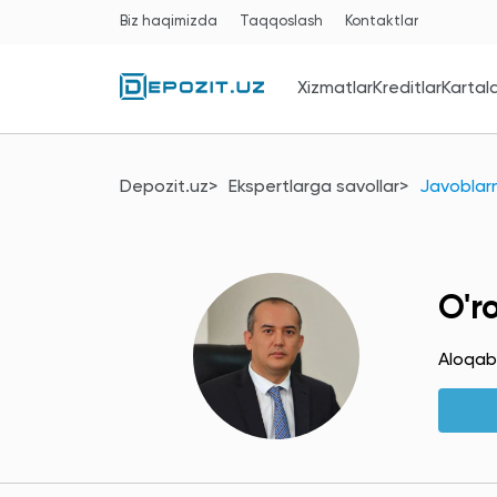
Biz haqimizda
Taqqoslash
Kontaktlar
Xizmatlar
Kreditlar
Kartal
Depozit.uz
Ekspertlarga savollar
Javoblarni
O'r
Aloqab