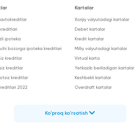
tlar
Kartalar
avtokreditlar
Xorijiy valyutadagi kartalar
kreditlari
Debet kartalar
zli ipoteka
Kredit kartalar
mchi bozorga ipoteka kreditlari
Milliy valyutadagi kartalar
iz kreditlar
Virtual karta
iz kreditlar
Yetkazib beriladigan kartalar
otsiz kreditlar
Keshbekli kartalar
reditlari 2022
Overdraft kartalar
Ko'proq ko'rsatish