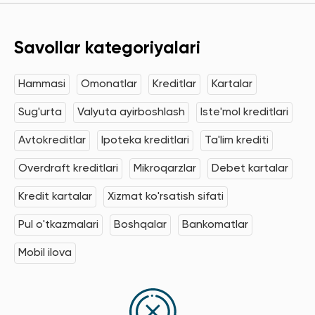
Savollar kategoriyalari
Hammasi
Omonatlar
Kreditlar
Kartalar
Sug'urta
Valyuta ayirboshlash
Iste'mol kreditlari
Avtokreditlar
Ipoteka kreditlari
Ta'lim krediti
Overdraft kreditlari
Mikroqarzlar
Debet kartalar
Kredit kartalar
Xizmat ko'rsatish sifati
Pul o'tkazmalari
Boshqalar
Bankomatlar
Mobil ilova