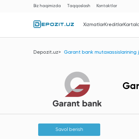
Biz haqimizda
Taqqoslash
Kontaktlar
Xizmatlar
Kreditlar
Kartal
Depozit.uz
Garant bank mutaxassislarining j
Gar
Savol berish