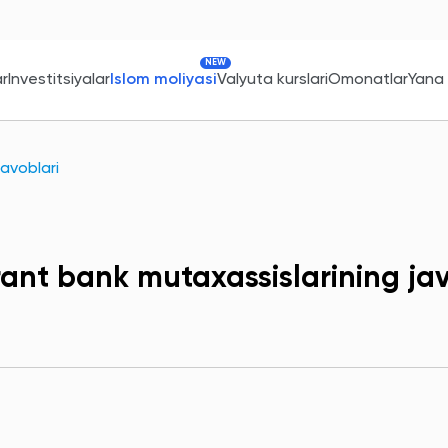
NEW
ar
Investitsiyalar
Islom moliyasi
Valyuta kurslari
Omonatlar
Yana
avoblari
ant bank mutaxassislarining jav