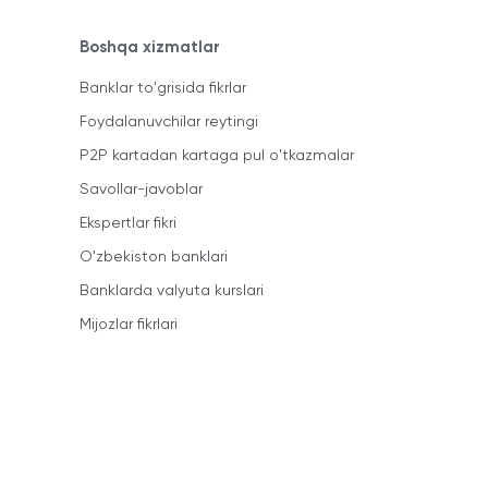
Boshqa xizmatlar
Banklar to'grisida fikrlar
Foydalanuvchilar reytingi
P2P kartadan kartaga pul o'tkazmalar
Savollar-javoblar
Ekspertlar fikri
O'zbekiston banklari
Banklarda valyuta kurslari
Mijozlar fikrlari