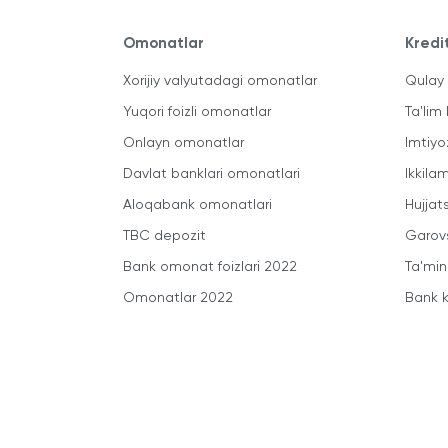
Omonatlar
Kredi
Xorijiy valyutadagi omonatlar
Qulay 
Yuqori foizli omonatlar
Ta'lim 
Onlayn omonatlar
Imtiyo
Davlat banklari omonatlari
Ikkila
Aloqabank omonatlari
Hujjats
TBC depozit
Garovs
Bank omonat foizlari 2022
Ta'min
Omonatlar 2022
Bank k