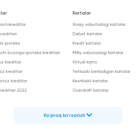
tlar
Kartalar
avtokreditlar
Xorijiy valyutadagi kartalar
kreditlari
Debet kartalar
zli ipoteka
Kredit kartalar
mchi bozorga ipoteka kreditlari
Milliy valyutadagi kartalar
iz kreditlar
Virtual karta
iz kreditlar
Yetkazib beriladigan kartalar
otsiz kreditlar
Keshbekli kartalar
reditlari 2022
Overdraft kartalar
Ko'proq ko'rsatish