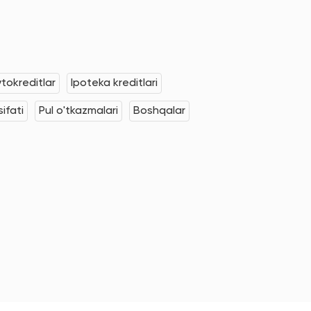
tokreditlar
Ipoteka kreditlari
ifati
Pul o'tkazmalari
Boshqalar