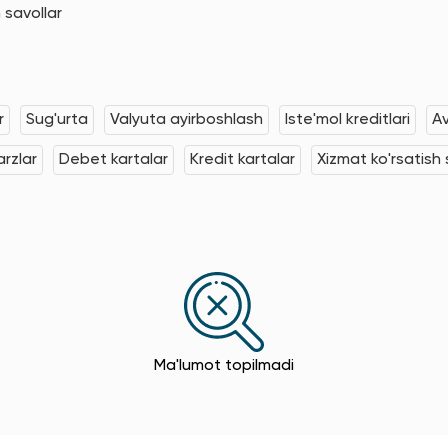
 savollar
r
Sug'urta
Valyuta ayirboshlash
Iste'mol kreditlari
Av
rzlar
Debet kartalar
Kredit kartalar
Xizmat ko'rsatish s
Ma'lumot topilmadi