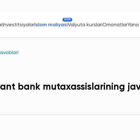
NEW
ar
Investitsiyalar
Islom moliyasi
Valyuta kurslari
Omonatlar
Yana
avoblari
ant bank mutaxassislarining jav