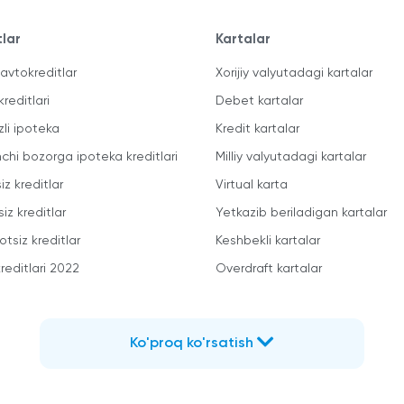
tlar
Kartalar
avtokreditlar
Xorijiy valyutadagi kartalar
kreditlari
Debet kartalar
zli ipoteka
Kredit kartalar
mchi bozorga ipoteka kreditlari
Milliy valyutadagi kartalar
iz kreditlar
Virtual karta
iz kreditlar
Yetkazib beriladigan kartalar
otsiz kreditlar
Keshbekli kartalar
reditlari 2022
Overdraft kartalar
Ko'proq ko'rsatish