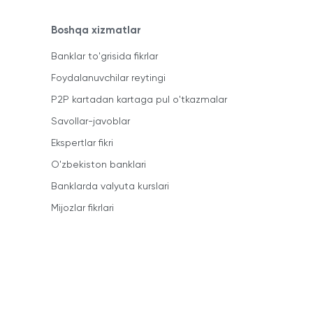
Boshqa xizmatlar
Banklar to'grisida fikrlar
Foydalanuvchilar reytingi
P2P kartadan kartaga pul o'tkazmalar
Savollar-javoblar
Ekspertlar fikri
O'zbekiston banklari
Banklarda valyuta kurslari
Mijozlar fikrlari