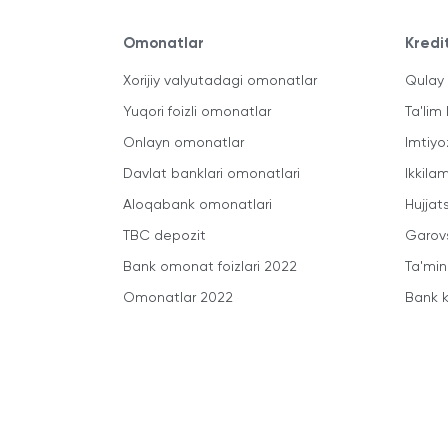
Omonatlar
Kredi
Xorijiy valyutadagi omonatlar
Qulay 
Yuqori foizli omonatlar
Ta'lim 
Onlayn omonatlar
Imtiyo
Davlat banklari omonatlari
Ikkila
Aloqabank omonatlari
Hujjats
TBC depozit
Garovs
Bank omonat foizlari 2022
Ta'min
Omonatlar 2022
Bank k