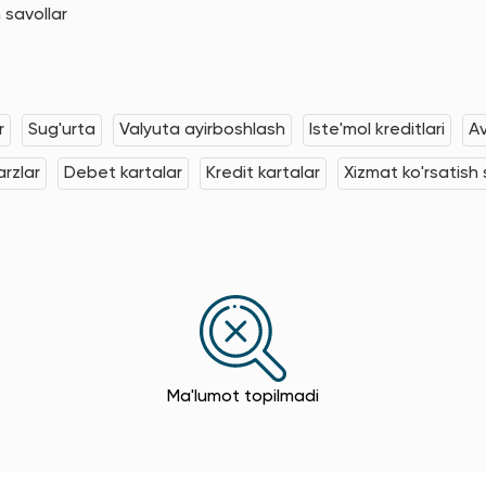
 savollar
r
Sug'urta
Valyuta ayirboshlash
Iste'mol kreditlari
Av
rzlar
Debet kartalar
Kredit kartalar
Xizmat ko'rsatish s
Ma'lumot topilmadi