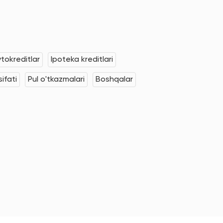
tokreditlar
Ipoteka kreditlari
ifati
Pul o'tkazmalari
Boshqalar