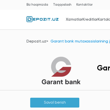
Biz haqimizda
Taqqoslash
Kontaktlar
Xizmatlar
Kreditlar
Kartal
Depozit.uz
Garant bank mutaxassislarining j
Gar
Savol berish