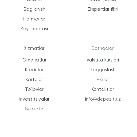
Bog'lanish
Ekspertlar fikri
Hamkorlar
Sayt xaritasi
Xizmatlar
Boshqalar
Omonatlar
Valyuta kurslari
Kreditlar
Taqqoslash
Kartalar
Fikrlar
To'lovlar
Kontaktlar
Investitsiyalar
info@depozit.uz
Sug'urta