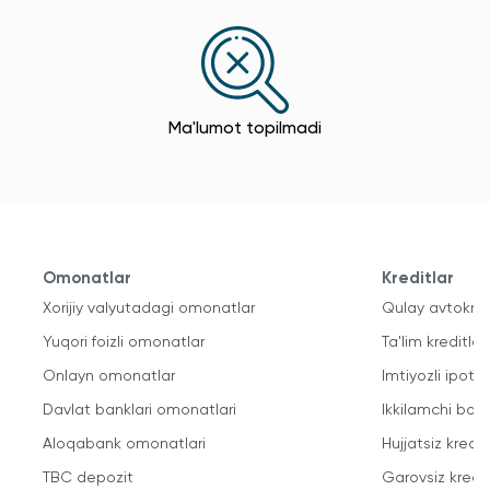
Ma'lumot topilmadi
Omonatlar
Kreditlar
Xorijiy valyutadagi omonatlar
Qulay avtokred
Yuqori foizli omonatlar
Ta'lim kreditlari
Onlayn omonatlar
Imtiyozli ipote
Davlat banklari omonatlari
Ikkilamchi bozo
Aloqabank omonatlari
Hujjatsiz kredit
TBC depozit
Garovsiz kredit