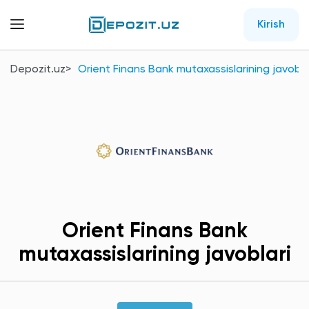
Kirish
Depozit.uz
Orient Finans Bank mutaxassislarining javobla
Orient Finans Bank
mutaxassislarining javoblari