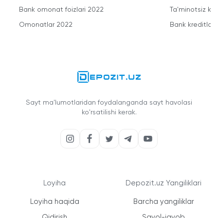
Bank omonat foizlari 2022
Ta'minotsiz kre
Omonatlar 2022
Bank kreditlari
Sayt ma'lumotlaridan foydalanganda sayt havolasi
ko'rsatilishi kerak.
Loyiha
Depozit.uz Yangiliklari
Loyiha haqida
Barcha yangiliklar
Qidirish
Savol-javob