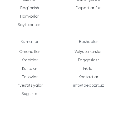
Bog'lanish
Ekspertlar fikri
Hamkorlar
Sayt xaritasi
Xizmatlar
Boshqalar
Omonatlar
Valyuta kurslari
Kreditlar
Taqqoslash
Kartalar
Fikrlar
To'lovlar
Kontaktlar
Investitsiyalar
info@depozit.uz
Sug'urta