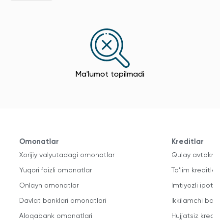
Ma'lumot topilmadi
Omonatlar
Kreditlar
Xorijiy valyutadagi omonatlar
Qulay avtokred
Yuqori foizli omonatlar
Ta'lim kreditlari
Onlayn omonatlar
Imtiyozli ipote
Davlat banklari omonatlari
Ikkilamchi bozo
Aloqabank omonatlari
Hujjatsiz kredit