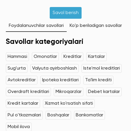
Savol berish
Foydalanuvchilar savollari
Ko'p beriladigan savollar
Savollar kategoriyalari
Hammasi
Omonatlar
Kreditlar
Kartalar
Sug'urta
Valyuta ayirboshlash
Iste'mol kreditlari
Avtokreditlar
Ipoteka kreditlari
Ta'lim krediti
Overdraft kreditlari
Mikroqarzlar
Debet kartalar
Kredit kartalar
Xizmat ko'rsatish sifati
Pul o'tkazmalari
Boshqalar
Bankomatlar
Mobil ilova