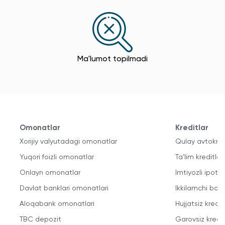
Ma'lumot topilmadi
Omonatlar
Kreditlar
Xorijiy valyutadagi omonatlar
Qulay avtokred
Yuqori foizli omonatlar
Ta'lim kreditlari
Onlayn omonatlar
Imtiyozli ipote
Davlat banklari omonatlari
Ikkilamchi bozo
Aloqabank omonatlari
Hujjatsiz kredit
TBC depozit
Garovsiz kredit