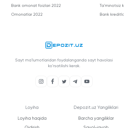
Bank omonat foizlari 2022
Ta'minotsiz kre
Omonatlar 2022
Bank kreditlari
Sayt ma'lumotlaridan foydalanganda sayt havolasi
ko'rsatilishi kerak.
Loyiha
Depozit.uz Yangiliklari
Loyiha haqida
Barcha yangiliklar
Qidirish
Savol-javob