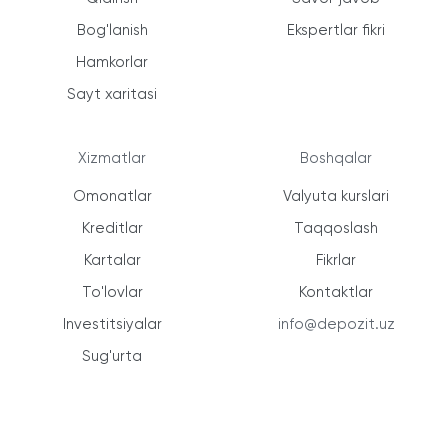
Bog'lanish
Ekspertlar fikri
Hamkorlar
Sayt xaritasi
Xizmatlar
Boshqalar
Omonatlar
Valyuta kurslari
Kreditlar
Taqqoslash
Kartalar
Fikrlar
To'lovlar
Kontaktlar
Investitsiyalar
info@depozit.uz
Sug'urta