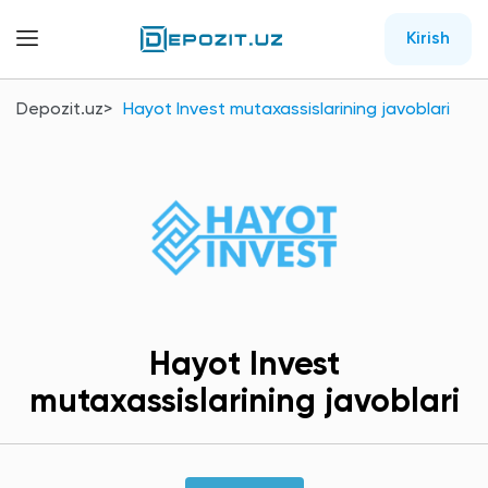
Kirish
Depozit.uz
Hayot Invest mutaxassislarining javoblari
Hayot Invest
mutaxassislarining javoblari