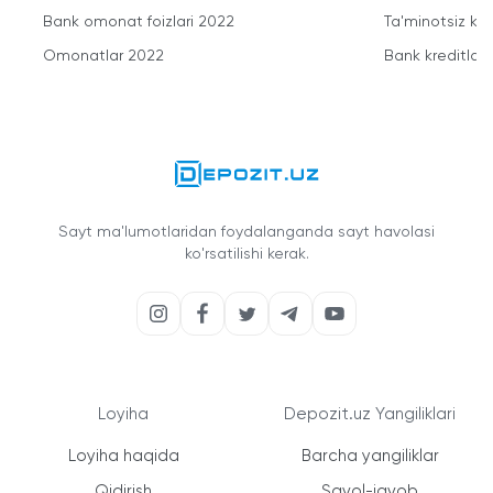
Bank omonat foizlari 2022
Ta'minotsiz kre
Omonatlar 2022
Bank kreditlari
Sayt ma'lumotlaridan foydalanganda sayt havolasi
ko'rsatilishi kerak.
Loyiha
Depozit.uz Yangiliklari
Loyiha haqida
Barcha yangiliklar
Qidirish
Savol-javob