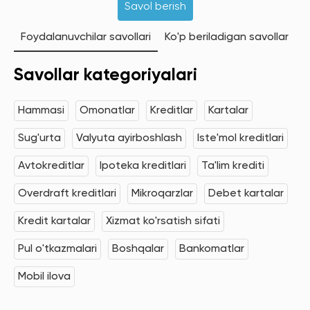
Savol berish
Foydalanuvchilar savollari
Ko'p beriladigan savollar
Savollar kategoriyalari
Hammasi
Omonatlar
Kreditlar
Kartalar
Sug'urta
Valyuta ayirboshlash
Iste'mol kreditlari
Avtokreditlar
Ipoteka kreditlari
Ta'lim krediti
Overdraft kreditlari
Mikroqarzlar
Debet kartalar
Kredit kartalar
Xizmat ko'rsatish sifati
Pul o'tkazmalari
Boshqalar
Bankomatlar
Mobil ilova