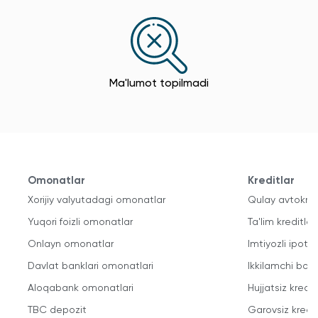
Ma'lumot topilmadi
Omonatlar
Kreditlar
Xorijiy valyutadagi omonatlar
Qulay avtokred
Yuqori foizli omonatlar
Ta'lim kreditlari
Onlayn omonatlar
Imtiyozli ipote
Davlat banklari omonatlari
Ikkilamchi bozo
Aloqabank omonatlari
Hujjatsiz kredit
TBC depozit
Garovsiz kredit