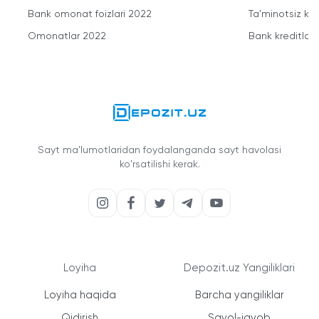
Bank omonat foizlari 2022
Ta'minotsiz kre
Omonatlar 2022
Bank kreditlari
Sayt ma'lumotlaridan foydalanganda sayt havolasi
ko'rsatilishi kerak.
Loyiha
Depozit.uz Yangiliklari
Loyiha haqida
Barcha yangiliklar
Qidirish
Savol-javob