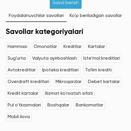
Savol berish
Foydalanuvchilar savollari
Ko'p beriladigan savollar
Savollar kategoriyalari
Hammasi
Omonatlar
Kreditlar
Kartalar
Sug'urta
Valyuta ayirboshlash
Iste'mol kreditlari
Avtokreditlar
Ipoteka kreditlari
Ta'lim krediti
Overdraft kreditlari
Mikroqarzlar
Debet kartalar
Kredit kartalar
Xizmat ko'rsatish sifati
Pul o'tkazmalari
Boshqalar
Bankomatlar
Mobil ilova