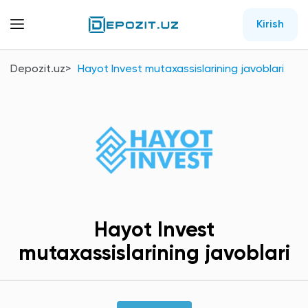
Kirish
Depozit.uz
Hayot Invest mutaxassislarining javoblari
Hayot Invest
mutaxassislarining javoblari