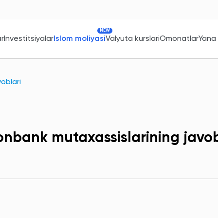
NEW
ar
Investitsiyalar
Islom moliyasi
Valyuta kurslari
Omonatlar
Yana
oblari
onbank mutaxassislarining javob