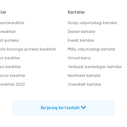
tlar
Kartalar
avtokreditlar
Xorijiy valyutadagi kartalar
kreditlari
Debet kartalar
zli ipoteka
Kredit kartalar
mchi bozorga ipoteka kreditlari
Milliy valyutadagi kartalar
iz kreditlar
Virtual karta
iz kreditlar
Yetkazib beriladigan kartalar
otsiz kreditlar
Keshbekli kartalar
reditlari 2022
Overdraft kartalar
Ko'proq ko'rsatish