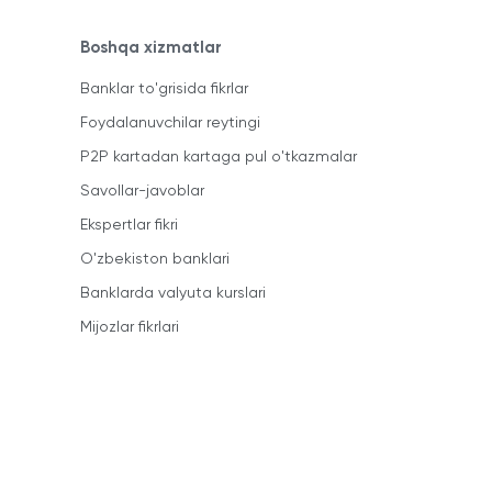
Boshqa xizmatlar
Banklar to'grisida fikrlar
Foydalanuvchilar reytingi
P2P kartadan kartaga pul o'tkazmalar
Savollar-javoblar
Ekspertlar fikri
O'zbekiston banklari
Banklarda valyuta kurslari
Mijozlar fikrlari