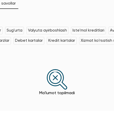
 savollar
r
Sug'urta
Valyuta ayirboshlash
Iste'mol kreditlari
Av
rzlar
Debet kartalar
Kredit kartalar
Xizmat ko'rsatish s
Ma'lumot topilmadi