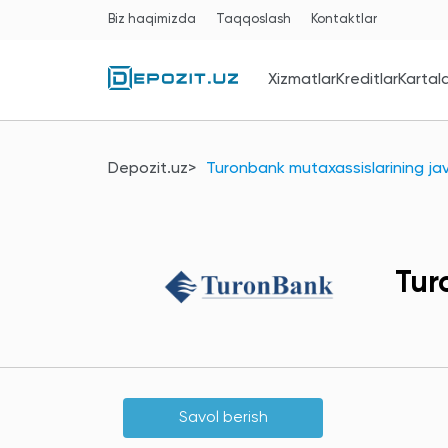
Biz haqimizda
Taqqoslash
Kontaktlar
Xizmatlar
Kreditlar
Kartal
Depozit.uz
Turonbank mutaxassislarining jav
Tur
Savol berish