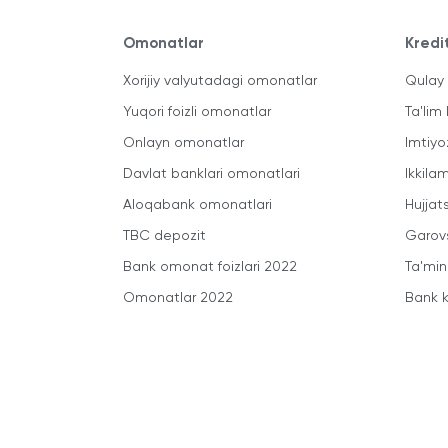
Omonatlar
Kredi
Xorijiy valyutadagi omonatlar
Qulay 
Yuqori foizli omonatlar
Ta'lim 
Onlayn omonatlar
Imtiyo
Davlat banklari omonatlari
Ikkila
Aloqabank omonatlari
Hujjats
TBC depozit
Garovs
Bank omonat foizlari 2022
Ta'min
Omonatlar 2022
Bank k