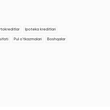
tokreditlar
Ipoteka kreditlari
ifati
Pul o'tkazmalari
Boshqalar