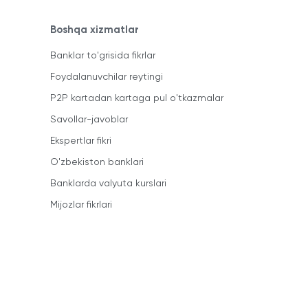
Boshqa xizmatlar
Banklar to'grisida fikrlar
Foydalanuvchilar reytingi
P2P kartadan kartaga pul o'tkazmalar
Savollar-javoblar
Ekspertlar fikri
O'zbekiston banklari
Banklarda valyuta kurslari
Mijozlar fikrlari