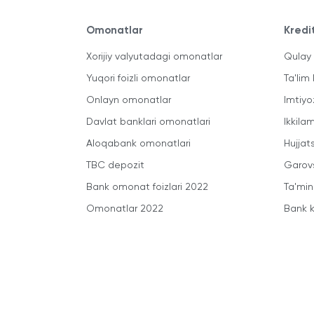
Omonatlar
Kredi
Xorijiy valyutadagi omonatlar
Qulay 
Yuqori foizli omonatlar
Ta'lim 
Onlayn omonatlar
Imtiyo
Davlat banklari omonatlari
Ikkila
Aloqabank omonatlari
Hujjats
TBC depozit
Garovs
Bank omonat foizlari 2022
Ta'min
Omonatlar 2022
Bank k