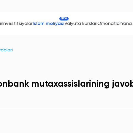
NEW
ar
Investitsiyalar
Islom moliyasi
Valyuta kurslari
Omonatlar
Yana
oblari
onbank mutaxassislarining javob