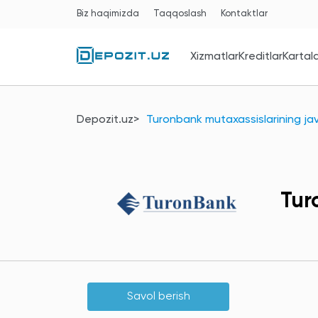
Biz haqimizda
Taqqoslash
Kontaktlar
Xizmatlar
Kreditlar
Kartal
Depozit.uz
Turonbank mutaxassislarining jav
Tur
Savol berish