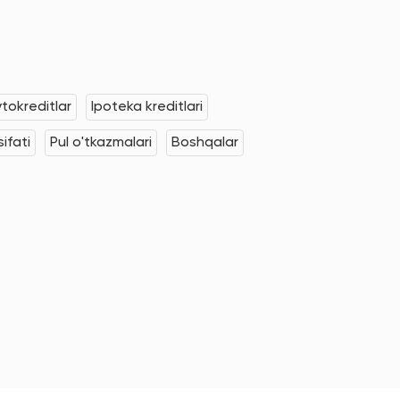
tokreditlar
Ipoteka kreditlari
ifati
Pul o'tkazmalari
Boshqalar