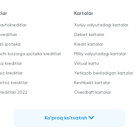
tlar
Kartalar
avtokreditlar
Xorijiy valyutadagi kartalar
kreditlari
Debet kartalar
zli ipoteka
Kredit kartalar
mchi bozorga ipoteka kreditlari
Milliy valyutadagi kartalar
iz kreditlar
Virtual karta
iz kreditlar
Yetkazib beriladigan kartalar
otsiz kreditlar
Keshbekli kartalar
reditlari 2022
Overdraft kartalar
Ko'proq ko'rsatish