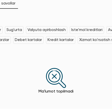
 savollar
r
Sug'urta
Valyuta ayirboshlash
Iste'mol kreditlari
Av
rzlar
Debet kartalar
Kredit kartalar
Xizmat ko'rsatish s
Ma'lumot topilmadi