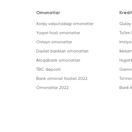
Omonatlar
Kredi
Xorijiy valyutadagi omonatlar
Qulay 
Yuqori foizli omonatlar
Ta'lim 
Onlayn omonatlar
Imtiyo
Davlat banklari omonatlari
Ikkila
Aloqabank omonatlari
Hujjats
TBC depozit
Garovs
Bank omonat foizlari 2022
Ta'min
Omonatlar 2022
Bank k