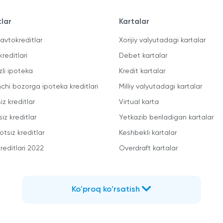
tlar
Kartalar
avtokreditlar
Xorijiy valyutadagi kartalar
kreditlari
Debet kartalar
zli ipoteka
Kredit kartalar
mchi bozorga ipoteka kreditlari
Milliy valyutadagi kartalar
iz kreditlar
Virtual karta
iz kreditlar
Yetkazib beriladigan kartalar
otsiz kreditlar
Keshbekli kartalar
reditlari 2022
Overdraft kartalar
Ko'proq ko'rsatish