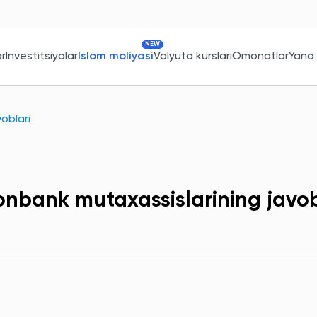
NEW
ar
Investitsiyalar
Islom moliyasi
Valyuta kurslari
Omonatlar
Yana
oblari
onbank mutaxassislarining javob