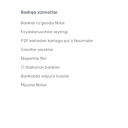
Boshqa xizmatlar
Banklar to'grisida fikrlar
Foydalanuvchilar reytingi
P2P kartadan kartaga pul o'tkazmalar
Savollar-javoblar
Ekspertlar fikri
O'zbekiston banklari
Banklarda valyuta kurslari
Mijozlar fikrlari