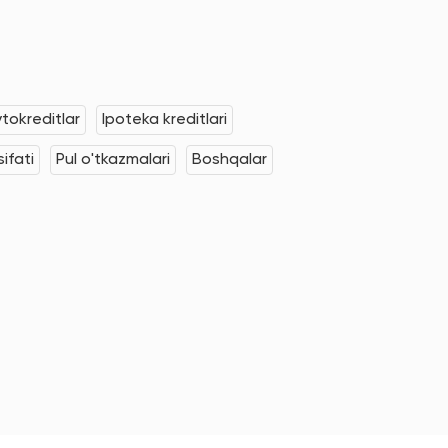
tokreditlar
Ipoteka kreditlari
ifati
Pul o'tkazmalari
Boshqalar