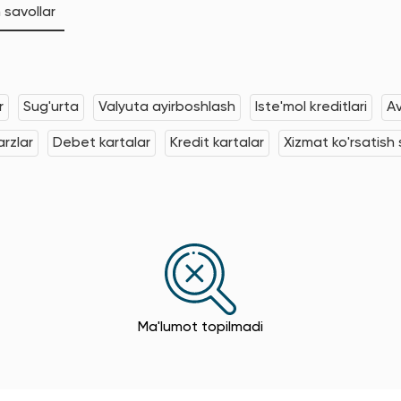
 savollar
r
Sug'urta
Valyuta ayirboshlash
Iste'mol kreditlari
Av
rzlar
Debet kartalar
Kredit kartalar
Xizmat ko'rsatish s
Ma'lumot topilmadi