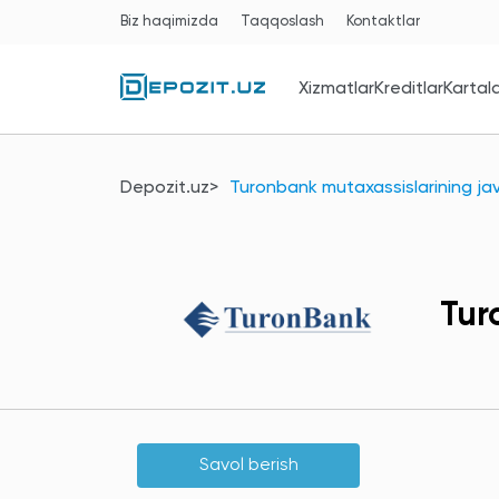
Biz haqimizda
Taqqoslash
Kontaktlar
Xizmatlar
Kreditlar
Kartal
Depozit.uz
Turonbank mutaxassislarining jav
Tur
Savol berish