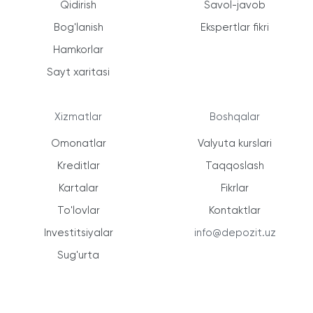
Qidirish
Savol-javob
Bog'lanish
Ekspertlar fikri
Hamkorlar
Sayt xaritasi
Xizmatlar
Boshqalar
Omonatlar
Valyuta kurslari
Kreditlar
Taqqoslash
Kartalar
Fikrlar
To'lovlar
Kontaktlar
Investitsiyalar
info@depozit.uz
Sug'urta