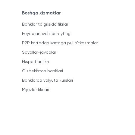
Boshqa xizmatlar
Banklar to'grisida fikrlar
Foydalanuvchilar reytingi
P2P kartadan kartaga pul o'tkazmalar
Savollar-javoblar
Ekspertlar fikri
O'zbekiston banklari
Banklarda valyuta kurslari
Mijozlar fikrlari