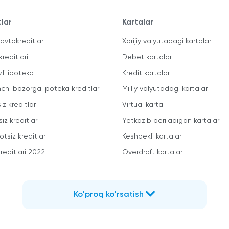
tlar
Kartalar
avtokreditlar
Xorijiy valyutadagi kartalar
kreditlari
Debet kartalar
zli ipoteka
Kredit kartalar
mchi bozorga ipoteka kreditlari
Milliy valyutadagi kartalar
iz kreditlar
Virtual karta
iz kreditlar
Yetkazib beriladigan kartalar
otsiz kreditlar
Keshbekli kartalar
reditlari 2022
Overdraft kartalar
Ko'proq ko'rsatish