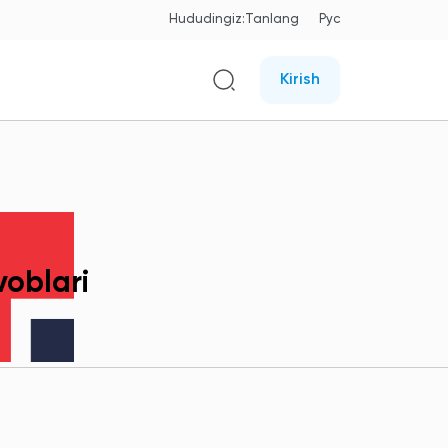
Hududingiz:
Tanlang
Рус
Kirish
voblari