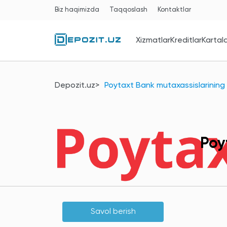
Biz haqimizda
Taqqoslash
Kontaktlar
Xizmatlar
Kreditlar
Kartal
Depozit.uz
Poytaxt Bank mutaxassislarining 
Poy
Savol berish