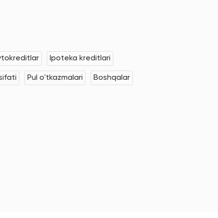
tokreditlar
Ipoteka kreditlari
ifati
Pul o'tkazmalari
Boshqalar