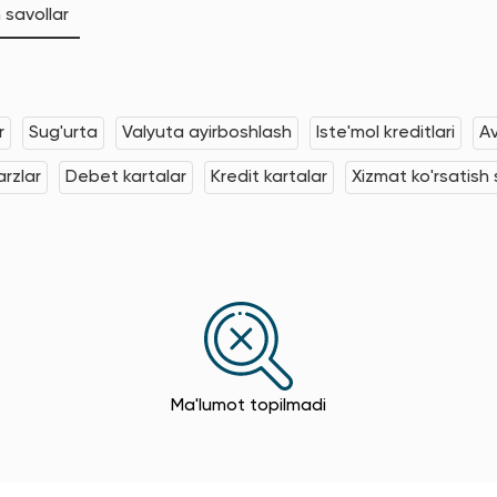
 savollar
r
Sug'urta
Valyuta ayirboshlash
Iste'mol kreditlari
Av
rzlar
Debet kartalar
Kredit kartalar
Xizmat ko'rsatish s
Ma'lumot topilmadi