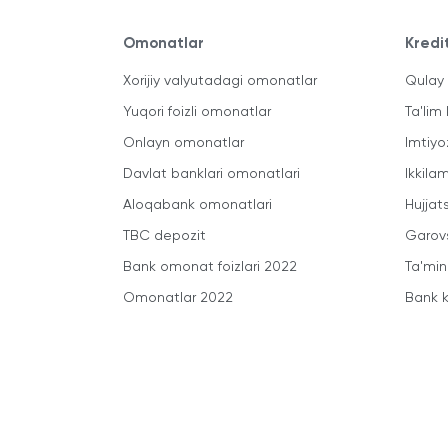
Omonatlar
Kredi
Xorijiy valyutadagi omonatlar
Qulay 
Yuqori foizli omonatlar
Ta'lim 
Onlayn omonatlar
Imtiyo
Davlat banklari omonatlari
Ikkila
Aloqabank omonatlari
Hujjats
TBC depozit
Garovs
Bank omonat foizlari 2022
Ta'min
Omonatlar 2022
Bank k