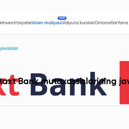
NEW
ar
Investitsiyalar
Islom moliyasi
Valyuta kurslari
Omonatlar
Yana
javoblari
taxt Bank mutaxassislarining ja