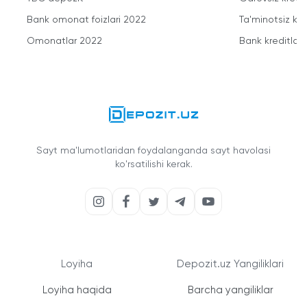
Bank omonat foizlari 2022
Ta'minotsiz kre
Omonatlar 2022
Bank kreditlari
Sayt ma'lumotlaridan foydalanganda sayt havolasi
ko'rsatilishi kerak.
Loyiha
Depozit.uz Yangiliklari
Loyiha haqida
Barcha yangiliklar