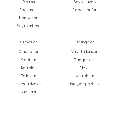
Qidirish
Savol-javob
Bog'lanish
Ekspertlar fikri
Hamkorlar
Sayt xaritasi
Xizmatlar
Boshqalar
Omonatlar
Valyuta kurslari
Kreditlar
Taqqoslash
Kartalar
Fikrlar
To'lovlar
Kontaktlar
Investitsiyalar
info@depozit.uz
Sug'urta