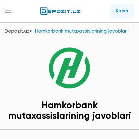
Kirish
Depozit.uz
Hamkorbank mutaxassislarining javoblari
Hamkorbank
mutaxassislarining javoblari