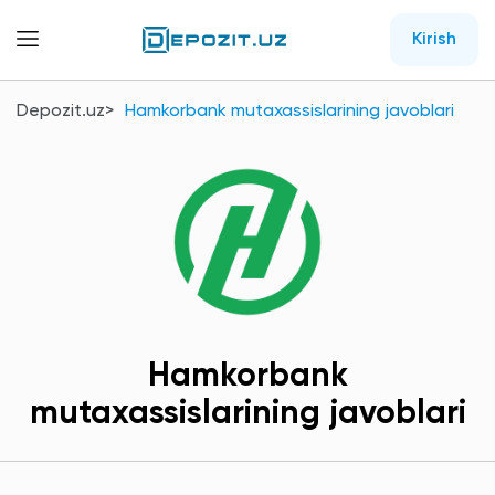
Kirish
Depozit.uz
Hamkorbank mutaxassislarining javoblari
Hamkorbank
mutaxassislarining javoblari