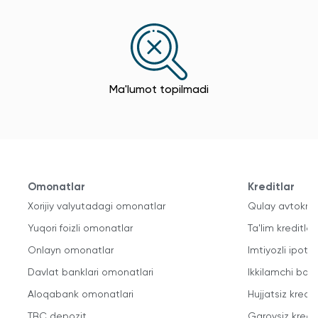
Ma'lumot topilmadi
Omonatlar
Kreditlar
Xorijiy valyutadagi omonatlar
Qulay avtokred
Yuqori foizli omonatlar
Ta'lim kreditlari
Onlayn omonatlar
Imtiyozli ipote
Davlat banklari omonatlari
Ikkilamchi bozo
Aloqabank omonatlari
Hujjatsiz kredit
TBC depozit
Garovsiz kredit