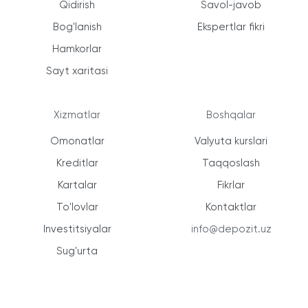
Qidirish
Savol-javob
Bog'lanish
Ekspertlar fikri
Hamkorlar
Sayt xaritasi
Xizmatlar
Boshqalar
Omonatlar
Valyuta kurslari
Kreditlar
Taqqoslash
Kartalar
Fikrlar
To'lovlar
Kontaktlar
Investitsiyalar
info@depozit.uz
Sug'urta