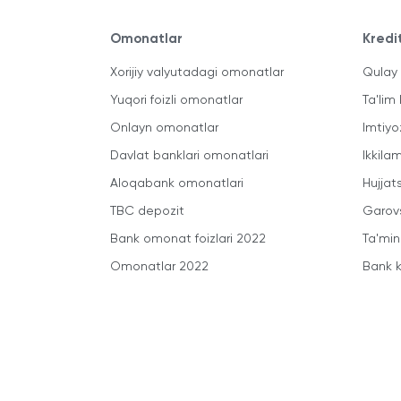
Omonatlar
Kredi
Xorijiy valyutadagi omonatlar
Qulay 
Yuqori foizli omonatlar
Ta'lim 
Onlayn omonatlar
Imtiyo
Davlat banklari omonatlari
Ikkila
Aloqabank omonatlari
Hujjats
TBC depozit
Garovs
Bank omonat foizlari 2022
Ta'min
Omonatlar 2022
Bank k