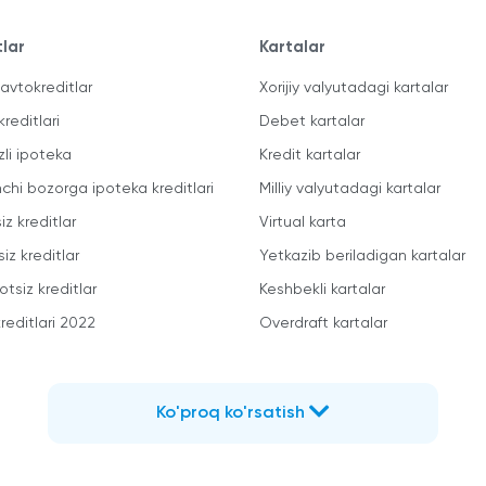
tlar
Kartalar
avtokreditlar
Xorijiy valyutadagi kartalar
kreditlari
Debet kartalar
zli ipoteka
Kredit kartalar
mchi bozorga ipoteka kreditlari
Milliy valyutadagi kartalar
iz kreditlar
Virtual karta
iz kreditlar
Yetkazib beriladigan kartalar
otsiz kreditlar
Keshbekli kartalar
reditlari 2022
Overdraft kartalar
Ko'proq ko'rsatish