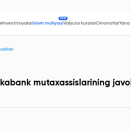
NEW
ar
Investitsiyalar
Islom moliyasi
Valyuta kurslari
Omonatlar
Yana
voblari
kabank mutaxassislarining javo