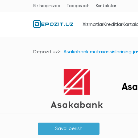
Biz haqimizda
Taqqoslash
Kontaktlar
Xizmatlar
Kreditlar
Kartal
Depozit.uz
Asakabank mutaxassislarining ja
Asa
Savol berish