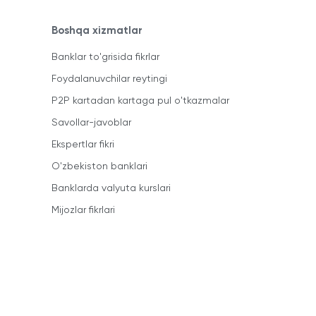
Boshqa xizmatlar
Banklar to'grisida fikrlar
Foydalanuvchilar reytingi
P2P kartadan kartaga pul o'tkazmalar
Savollar-javoblar
Ekspertlar fikri
O'zbekiston banklari
Banklarda valyuta kurslari
Mijozlar fikrlari