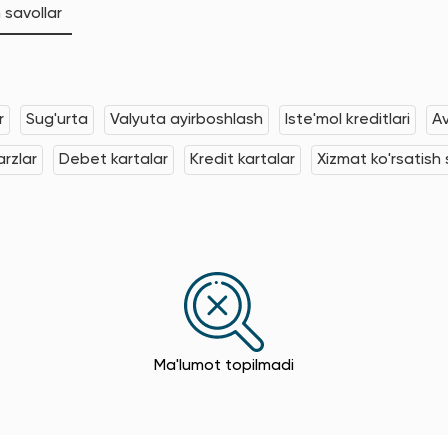
 savollar
r
Sug'urta
Valyuta ayirboshlash
Iste'mol kreditlari
Av
rzlar
Debet kartalar
Kredit kartalar
Xizmat ko'rsatish s
Ma'lumot topilmadi