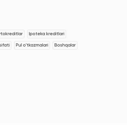
tokreditlar
Ipoteka kreditlari
ifati
Pul o'tkazmalari
Boshqalar