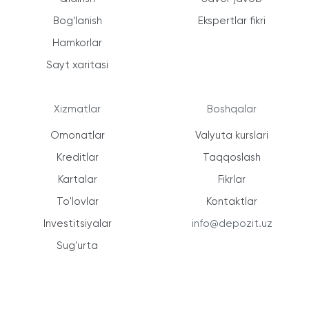
Bog'lanish
Ekspertlar fikri
Hamkorlar
Sayt xaritasi
Xizmatlar
Boshqalar
Omonatlar
Valyuta kurslari
Kreditlar
Taqqoslash
Kartalar
Fikrlar
To'lovlar
Kontaktlar
Investitsiyalar
info@depozit.uz
Sug'urta