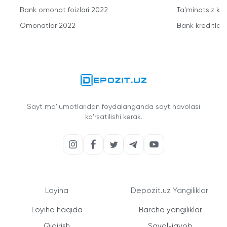
Bank omonat foizlari 2022
Ta'minotsiz kre
Omonatlar 2022
Bank kreditlari
Sayt ma'lumotlaridan foydalanganda sayt havolasi
ko'rsatilishi kerak.
Loyiha
Depozit.uz Yangiliklari
Loyiha haqida
Barcha yangiliklar
Qidirish
Savol-javob