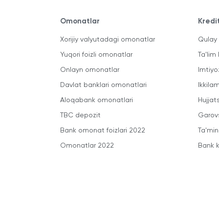
Omonatlar
Kredi
Xorijiy valyutadagi omonatlar
Qulay 
Yuqori foizli omonatlar
Ta'lim 
Onlayn omonatlar
Imtiyo
Davlat banklari omonatlari
Ikkila
Aloqabank omonatlari
Hujjats
TBC depozit
Garovs
Bank omonat foizlari 2022
Ta'min
Omonatlar 2022
Bank k