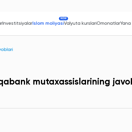
NEW
ar
Investitsiyalar
Islom moliyasi
Valyuta kurslari
Omonatlar
Yana
oblari
qabank mutaxassislarining javob