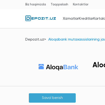
Biz haqimizda
Taqqoslash
Kontaktlar
Xizmatlar
Kreditlar
Kartal
Depozit.uz
Aloqabank mutaxassislarining jav
Alo
Savol berish