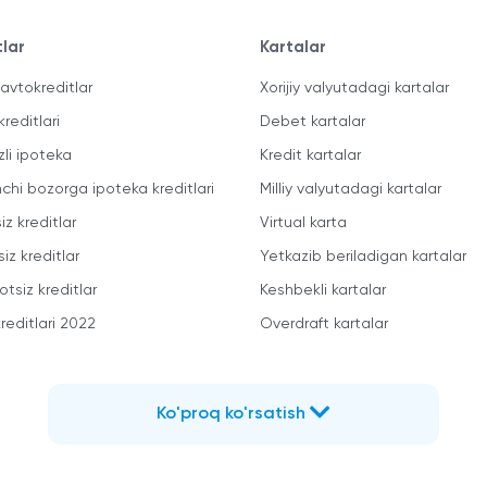
tlar
Kartalar
avtokreditlar
Xorijiy valyutadagi kartalar
kreditlari
Debet kartalar
zli ipoteka
Kredit kartalar
mchi bozorga ipoteka kreditlari
Milliy valyutadagi kartalar
iz kreditlar
Virtual karta
iz kreditlar
Yetkazib beriladigan kartalar
otsiz kreditlar
Keshbekli kartalar
reditlari 2022
Overdraft kartalar
Ko'proq ko'rsatish