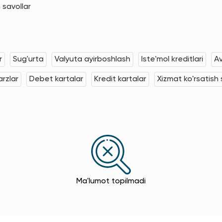
 savollar
r
Sug'urta
Valyuta ayirboshlash
Iste'mol kreditlari
Av
rzlar
Debet kartalar
Kredit kartalar
Xizmat ko'rsatish s
Ma'lumot topilmadi