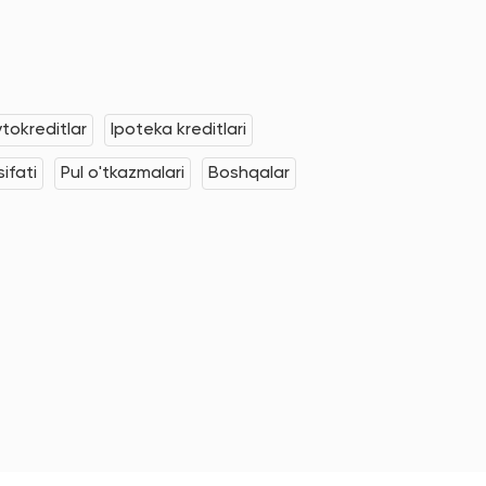
tokreditlar
Ipoteka kreditlari
ifati
Pul o'tkazmalari
Boshqalar