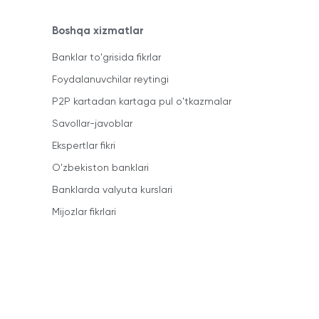
Boshqa xizmatlar
Banklar to'grisida fikrlar
Foydalanuvchilar reytingi
P2P kartadan kartaga pul o'tkazmalar
Savollar-javoblar
Ekspertlar fikri
O'zbekiston banklari
Banklarda valyuta kurslari
Mijozlar fikrlari