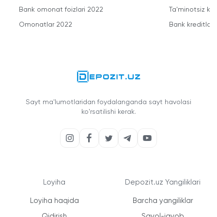
Bank omonat foizlari 2022
Ta'minotsiz kre
Omonatlar 2022
Bank kreditlari
Sayt ma'lumotlaridan foydalanganda sayt havolasi
ko'rsatilishi kerak.
Loyiha
Depozit.uz Yangiliklari
Loyiha haqida
Barcha yangiliklar
Qidirish
Savol-javob