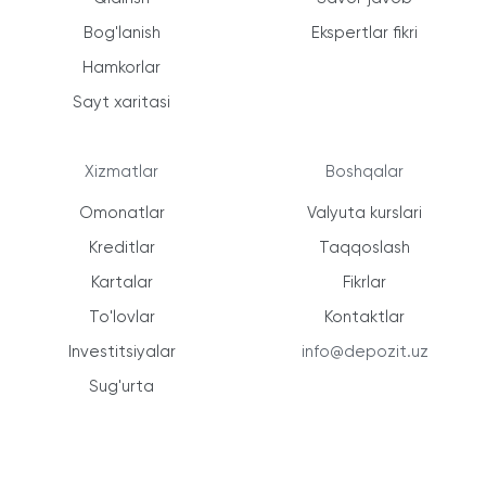
Bog'lanish
Ekspertlar fikri
Hamkorlar
Sayt xaritasi
Xizmatlar
Boshqalar
Omonatlar
Valyuta kurslari
Kreditlar
Taqqoslash
Kartalar
Fikrlar
To'lovlar
Kontaktlar
Investitsiyalar
info@depozit.uz
Sug'urta