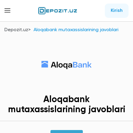
Kirish
Depozit.uz
Aloqabank mutaxassislarining javoblari
Aloqabank
mutaxassislarining javoblari