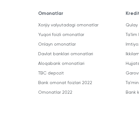
Omonatlar
Kredi
Xorijiy valyutadagi omonatlar
Qulay 
Yuqori foizli omonatlar
Ta'lim 
Onlayn omonatlar
Imtiyo
Davlat banklari omonatlari
Ikkila
Aloqabank omonatlari
Hujjats
TBC depozit
Garovs
Bank omonat foizlari 2022
Ta'min
Omonatlar 2022
Bank k