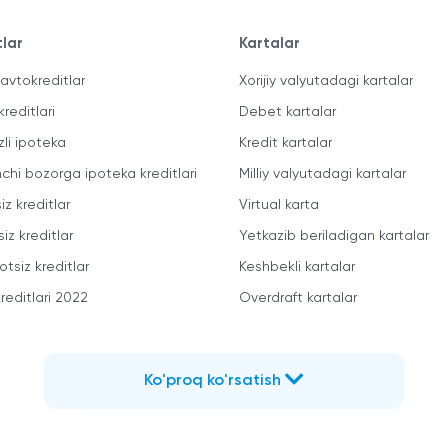
tlar
Kartalar
avtokreditlar
Xorijiy valyutadagi kartalar
kreditlari
Debet kartalar
zli ipoteka
Kredit kartalar
mchi bozorga ipoteka kreditlari
Milliy valyutadagi kartalar
iz kreditlar
Virtual karta
iz kreditlar
Yetkazib beriladigan kartalar
otsiz kreditlar
Keshbekli kartalar
reditlari 2022
Overdraft kartalar
Ko'proq ko'rsatish