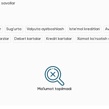
 savollar
r
Sug'urta
Valyuta ayirboshlash
Iste'mol kreditlari
Av
rzlar
Debet kartalar
Kredit kartalar
Xizmat ko'rsatish s
Ma'lumot topilmadi