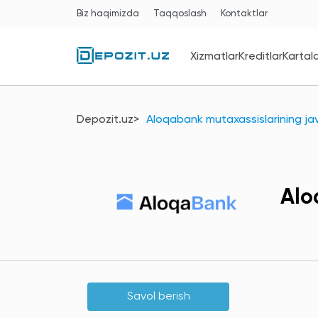
Biz haqimizda
Taqqoslash
Kontaktlar
Xizmatlar
Kreditlar
Kartal
Depozit.uz
Aloqabank mutaxassislarining jav
Alo
Savol berish