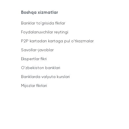
Boshqa xizmatlar
Banklar to'grisida fikrlar
Foydalanuvchilar reytingi
P2P kartadan kartaga pul o'tkazmalar
Savollar-javoblar
Ekspertlar fikri
O'zbekiston banklari
Banklarda valyuta kurslari
Mijozlar fikrlari