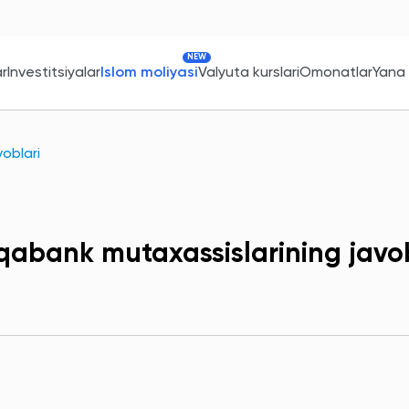
NEW
ar
Investitsiyalar
Islom moliyasi
Valyuta kurslari
Omonatlar
Yana
oblari
qabank mutaxassislarining javob