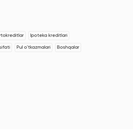
tokreditlar
Ipoteka kreditlari
ifati
Pul o'tkazmalari
Boshqalar